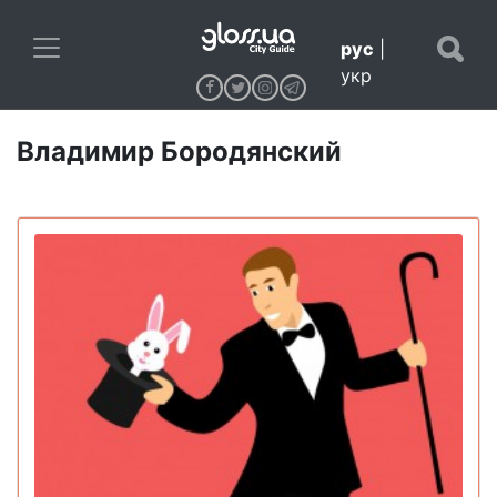
рус
|
укр
Владимир Бородянский