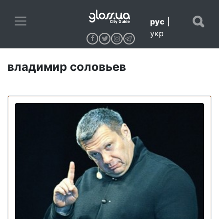
рус
|
укр
владимир соловьев