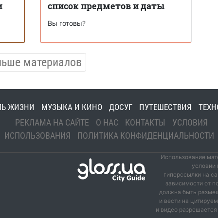
и
список предметов и даты
Вы готовы?
льше материалов
ЛЬ ЖИЗНИ
МУЗЫКА И КИНО
ДОСУГ
ПУТЕШЕСТВИЯ
ТЕХН
РЕКЛАМА НА САЙТЕ
О НАС
КОНТАКТЫ
УСЛОВИЯ
ИСПОЛЬЗОВАНИЯ
ПОЛИТИКА КОНФИДЕНЦИАЛЬНОСТИ
Использование мате
условии 
гиперссылки на са
зависимости от п
должна быть размещ
и вести на цитируе
и видео разрешается 