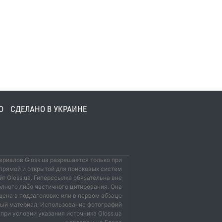
О
СДЕЛАНО В УКРАИНЕ
риалов Gloss.ua разрешается только при
прямой и открытой для поисковых систем
йт Gloss.ua. Гиперссылка обязательна вне
олного либо частичного цитирования. Она
ена в подзаголовке или в первом абзаце
мый материал. Использование фотографий
при условии указания источника Gloss.ua