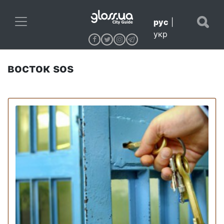
рус
|
укр
восток sos