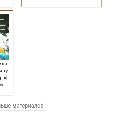
ила
ицу:
траф
но
льше материалов