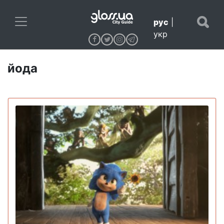
рус
|
укр
йода