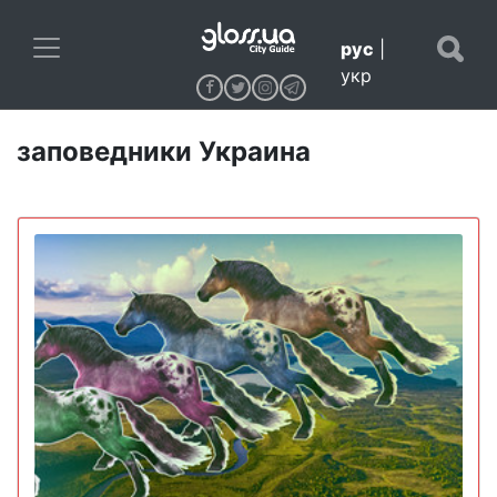
рус
|
укр
заповедники Украина