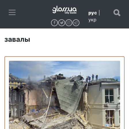
рус
|
укр
завалы