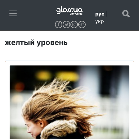
рус
|
укр
желтый уровень