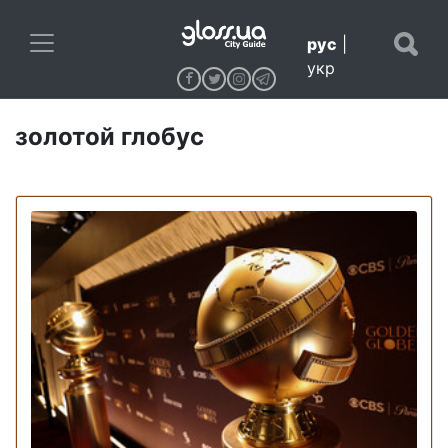
рус
|
укр
золотой глобус