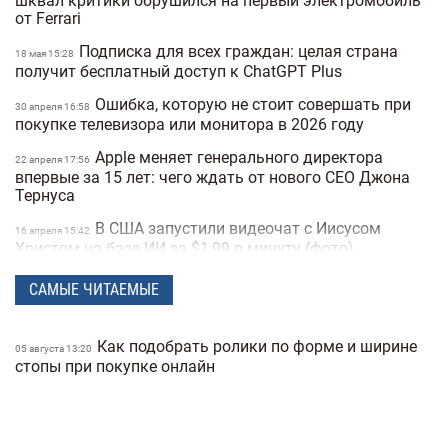
шквал критики обрушился на первый электромобиль
от Ferrari
Подписка для всех граждан: целая страна
18 мая 15:28
получит бесплатный доступ к ChatGPT Plus
Ошибка, которую не стоит совершать при
30 апреля 16:58
покупке телевизора или монитора в 2026 году
Apple меняет генерального директора
22 апреля 17:56
впервые за 15 лет: чего ждать от нового CEO Джона
Тернуса
В США запустили видеочат с Иисусом
16 апреля 15:42
Христом на базе ИИ за $1,99 в минуту (фото)
Meta создает ИИ-клона Марка Цукерберга
15 апреля 16:04
САМЫЕ ЧИТАЕМЫЕ
для общения с сотрудниками компании
Издание The New York Times назвало
10 апреля 16:12
Как подобрать ролики по форме и ширине
05 августа 13:20
возможного создателя биткоина
стопы при покупке онлайн
Расход топлива до 5 литров на «сотню»: 10
16:14
экономных семейных авто в Украине (фото)
Украина создает свой чат GPT: в Минцифры
30 марта 16:04