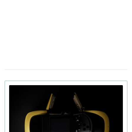
обнародовали название украинской языковой модели
ИИ
Италия будет тестировать новый "купол"
17 марта 14:39
ПВО Michelangelo в условиях реальной войны в
Украине
Apple готовит презентацию как минимум
23 февраля 18:05
пяти новых продуктов, включая iPhone, на следующей
неделе
В Китае показали человекоподобного
09 февраля 15:49
робота Moya: теплая кожа, зрительный контакт и
другие функции
В Украине выставили на продажу
21 января 16:54
двухместный пассажирский дрон: цена и время полета
(фото)
Apple интегрирует искусственный интеллект
14 января 17:24
Gemini в персонального помощника Siri за $1 млрд в
год
130 дюймов, на которых не потеряются
08 января 11:17
детали: хит CES 2026 – телевизор Samsung Micro RGB