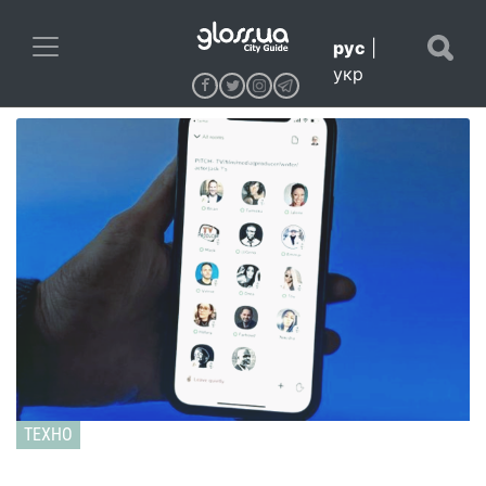
рус
|
укр
ТЕХНО