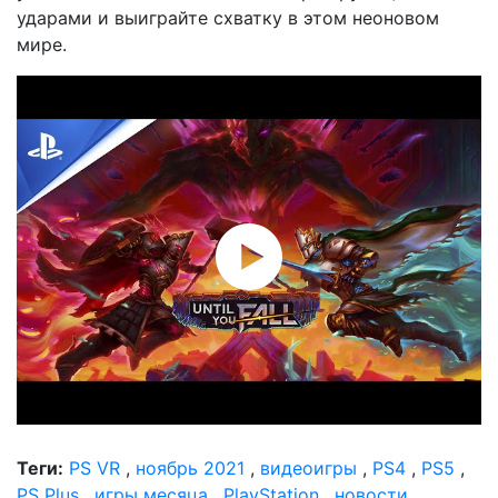
ударами и выиграйте схватку в этом неоновом
мире.
Теги:
PS VR
,
ноябрь 2021
,
видеоигры
,
PS4
,
PS5
,
PS Plus
,
игры месяца
,
PlayStation
,
новости