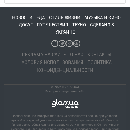
НОВОСТИ
ЕДА
СТИЛЬ ЖИЗНИ
МУЗЫКА И КИНО
ДОСУГ
ПУТЕШЕСТВИЯ
ТЕХНО
СДЕЛАНО В
УКРАИНЕ
РЕКЛАМА НА САЙТЕ
О НАС
КОНТАКТЫ
УСЛОВИЯ ИСПОЛЬЗОВАНИЯ
ПОЛИТИКА
КОНФИДЕНЦИАЛЬНОСТИ
© 2026 «GLOSS.UA»
Все права защищены. ePN
Использование материалов Gloss.ua разрешается только при условии
прямой и открытой для поисковых систем гиперссылки на сайт Gloss.ua.
Гиперссылка обязательна вне зависимости от полного либо частичного
цитирования. Она должна быть размещена в подзаголовке или в первом