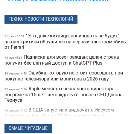
ТЕХНО: НОВОСТИ ТЕХНОЛОГИЙ
"Это даже китайцы копировать не будут":
01 июня 16:58
шквал критики обрушился на первый электромобиль
от Ferrari
Подписка для всех граждан: целая страна
18 мая 15:28
получит бесплатный доступ к ChatGPT Plus
Ошибка, которую не стоит совершать при
30 апреля 16:58
покупке телевизора или монитора в 2026 году
Apple меняет генерального директора
22 апреля 17:56
впервые за 15 лет: чего ждать от нового CEO Джона
Тернуса
В США запустили видеочат с Иисусом
16 апреля 15:42
Христом на базе ИИ за $1,99 в минуту (фото)
Meta создает ИИ-клона Марка Цукерберга
15 апреля 16:04
САМЫЕ ЧИТАЕМЫЕ
для общения с сотрудниками компании