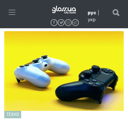
рус
|
укр
ТЕХНО