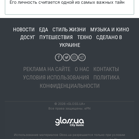
Его личность считается одной из самых важных тайн
НОВОСТИ
ЕДА
СТИЛЬ ЖИЗНИ
МУЗЫКА И КИНО
ДОСУГ
ПУТЕШЕСТВИЯ
ТЕХНО
СДЕЛАНО В
УКРАИНЕ
РЕКЛАМА НА САЙТЕ
О НАС
КОНТАКТЫ
УСЛОВИЯ ИСПОЛЬЗОВАНИЯ
ПОЛИТИКА
КОНФИДЕНЦИАЛЬНОСТИ
© 2026 «GLOSS.UA»
Все права защищены. ePN
Использование материалов Gloss.ua разрешается только при условии