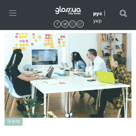
рус
|
укр
ТЕХНО