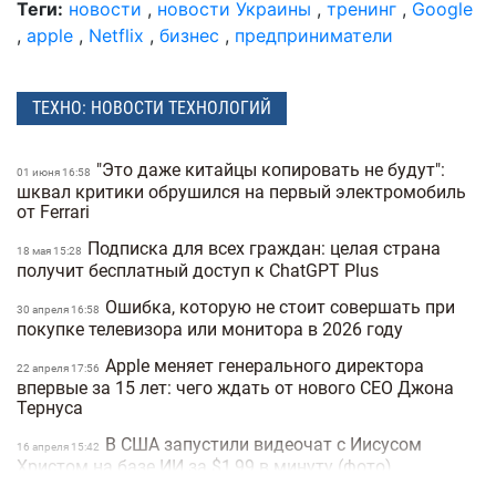
Теги:
новости
,
новости Украины
,
тренинг
,
Google
,
apple
,
Netflix
,
бизнес
,
предприниматели
ТЕХНО: НОВОСТИ ТЕХНОЛОГИЙ
"Это даже китайцы копировать не будут":
01 июня 16:58
шквал критики обрушился на первый электромобиль
от Ferrari
Подписка для всех граждан: целая страна
18 мая 15:28
получит бесплатный доступ к ChatGPT Plus
Ошибка, которую не стоит совершать при
30 апреля 16:58
покупке телевизора или монитора в 2026 году
Apple меняет генерального директора
22 апреля 17:56
впервые за 15 лет: чего ждать от нового CEO Джона
Тернуса
В США запустили видеочат с Иисусом
16 апреля 15:42
Христом на базе ИИ за $1,99 в минуту (фото)