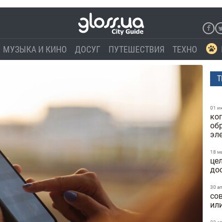
МУЗЫКА И КИНО
ДОСУГ
ПУТЕШЕСТВИЯ
ТЕХНО
Т
01 и
ко
об
эле
18 м
це
до
30 а
со
ил