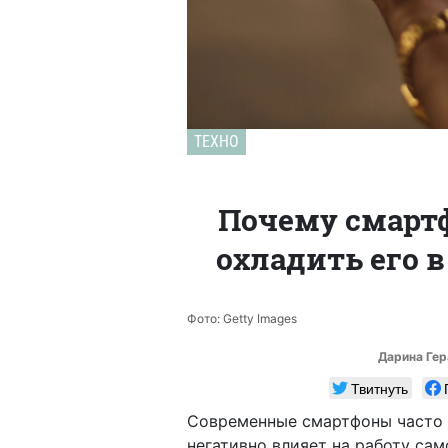
ТЕХНО
Почему смартф
охладить его 
Фото: Getty Images
Дарина Ге
Твитнуть
Современные смартфоны часто 
негативно влияет на работу са