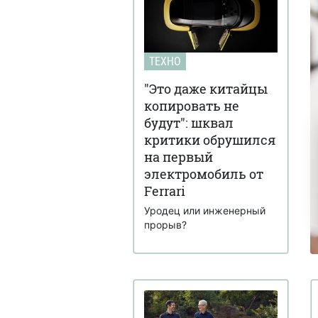
ТЕХНО
"Это даже китайцы
копировать не
будут": шквал
критики обрушился
на первый
электромобиль от
Ferrari
Уродец или инженерный
прорыв?