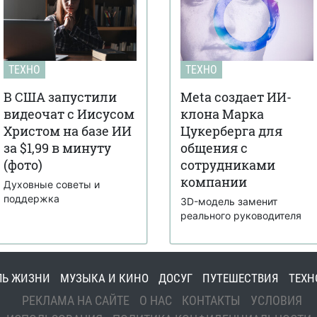
ТЕХНО
ТЕХНО
В США запустили
Meta создает ИИ-
видеочат с Иисусом
клона Марка
Христом на базе ИИ
Цукерберга для
за $1,99 в минуту
общения с
(фото)
сотрудниками
компании
Духовные советы и
поддержка
3D-модель заменит
реального руководителя
ЛЬ ЖИЗНИ
МУЗЫКА И КИНО
ДОСУГ
ПУТЕШЕСТВИЯ
ТЕХН
РЕКЛАМА НА САЙТЕ
О НАС
КОНТАКТЫ
УСЛОВИЯ