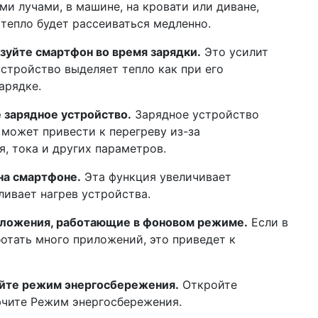
и лучами, в машине, на кровати или диване,
– 
 тепло будет рассеиваться медленно.
19 д
дос
зуйте смартфон во время зарядки.
Это усилит
не
устройство выделяет тепло как при его
арядке.
16 д
деп
и 
 зарядное устройство.
Зарядное устройство
может привести к перегреву из-за
12 д
по
, тока и других параметров.
год
на смартфоне.
Эта функция увеличивает
28 н
ливает нагрев устройства.
не
сг
ложения, работающие в фоновом режиме.
Если в
от
отать много приложений, это приведет к
18 н
сня
ры
уйте режим энергосбережения.
Откройте
ючите Режим энергосбережения.