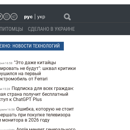
рус
|
укр
ПИТОМЦЫ
СДЕЛАНО В УКРАИНЕ
ЕХНО: НОВОСТИ ТЕХНОЛОГИЙ
"Это даже китайцы
юня 16:58
пировать не будут": шквал критики
рушился на первый
ктромобиль от Ferrari
Подписка для всех граждан:
ая 15:28
лая страна получит бесплатный
ступ к ChatGPT Plus
Ошибка, которую не стоит
преля 16:58
вершать при покупке телевизора
и монитора в 2026 году
Apple меняет генерального