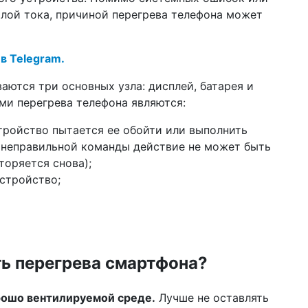
17 м
лой тока, причиной перегрева телефона может
нов
ус
 в Telegram.
23 ф
пр
но
ваются три основных узла: дисплей, батарея и
сл
и перегрева телефона являются:
09 ф
тройство пытается ее обойти или выполнить
че
те
а неправильной команды действие не может быть
др
торяется снова);
стройство;
21 я
пр
др
14 я
ис
пе
ь перегрева смартфона?
мл
08 я
рошо вентилируемой среде.
Лучше не оставлять
не 