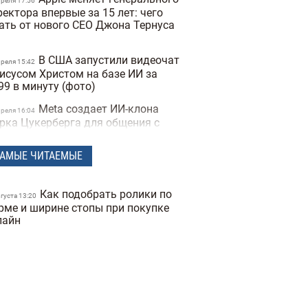
преля 17:56
ектора впервые за 15 лет: чего
ать от нового CEO Джона Тернуса
В США запустили видеочат
преля 15:42
Иисусом Христом на базе ИИ за
99 в минуту (фото)
Meta создает ИИ-клона
преля 16:04
рка Цукерберга для общения с
трудниками компании
АМЫЕ ЧИТАЕМЫЕ
Издание The New York
преля 16:12
mes назвало возможного
здателя биткоина
Как подобрать ролики по
вгуста 13:20
Расход топлива до 5 литров на
рме и ширине стопы при покупке
4
отню»: 10 экономных семейных
лайн
то в Украине (фото)
Украина создает свой чат
арта 16:04
T: в Минцифры обнародовали
звание украинской языковой
дели ИИ