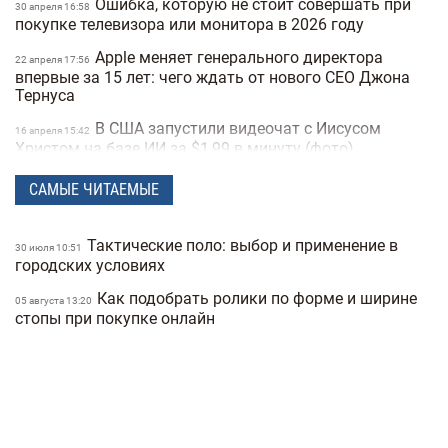
Ошибка, которую не стоит совершать при
30 апреля 16:58
покупке телевизора или монитора в 2026 году
Apple меняет генерального директора
22 апреля 17:56
впервые за 15 лет: чего ждать от нового CEO Джона
Тернуса
В США запустили видеочат с Иисусом
16 апреля 15:42
Христом на базе ИИ за $1,99 в минуту (фото)
Meta создает ИИ-клона Марка Цукерберга
15 апреля 16:04
САМЫЕ ЧИТАЕМЫЕ
для общения с сотрудниками компании
Издание The New York Times назвало
10 апреля 16:12
Тактические поло: выбор и применение в
30 июля 10:51
возможного создателя биткоина
городских условиях
Расход топлива до 5 литров на «сотню»: 10
07 апреля 16:14
Как подобрать ролики по форме и ширине
05 августа 13:20
экономных семейных авто в Украине (фото)
стопы при покупке онлайн
Украина создает свой чат GPT: в Минцифры
30 марта 16:04
обнародовали название украинской языковой модели
ИИ
Италия будет тестировать новый "купол"
17 марта 14:39
ПВО Michelangelo в условиях реальной войны в