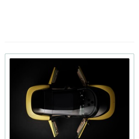
Украине
Apple готовит презентацию как минимум
23 февраля 18:05
пяти новых продуктов, включая iPhone, на следующей
неделе
В Китае показали человекоподобного
09 февраля 15:49
робота Moya: теплая кожа, зрительный контакт и
другие функции
В Украине выставили на продажу
21 января 16:54
двухместный пассажирский дрон: цена и время полета
(фото)
Apple интегрирует искусственный интеллект
14 января 17:24
Gemini в персонального помощника Siri за $1 млрд в
год
130 дюймов, на которых не потеряются
08 января 11:17
детали: хит CES 2026 – телевизор Samsung Micro RGB
Российский "Орешник" не достает до Киева
19 декабря 19:23
из Беларуси, несмотря на дальность в 5500 км
У ChatGPT обнаружена депрессия, а у
16 декабря 15:51
Gemini — тревожность и аутизм: исследование