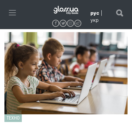
рус
|
укр
ТЕХНО