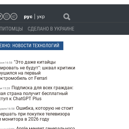
рус
|
укр
ПИТОМЦЫ
СДЕЛАНО В УКРАИНЕ
ЕХНО: НОВОСТИ ТЕХНОЛОГИЙ
"Это даже китайцы
юня 16:58
пировать не будут": шквал критики
рушился на первый
ктромобиль от Ferrari
Подписка для всех граждан:
ая 15:28
лая страна получит бесплатный
ступ к ChatGPT Plus
Ошибка, которую не стоит
преля 16:58
вершать при покупке телевизора
и монитора в 2026 году
Apple меняет генерального