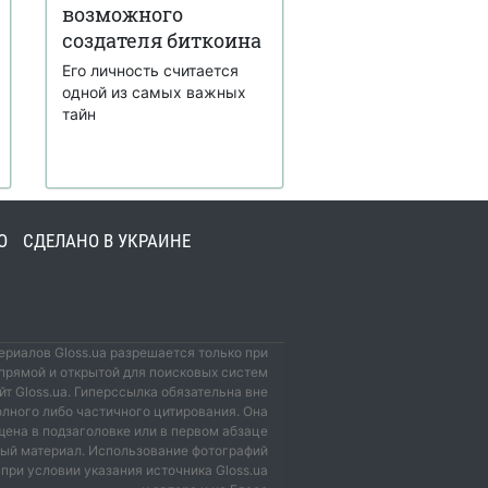
возможного
создателя биткоина
Его личность считается
одной из самых важных
тайн
О
СДЕЛАНО В УКРАИНЕ
риалов Gloss.ua разрешается только при
прямой и открытой для поисковых систем
йт Gloss.ua. Гиперссылка обязательна вне
олного либо частичного цитирования. Она
ена в подзаголовке или в первом абзаце
мый материал. Использование фотографий
при условии указания источника Gloss.ua