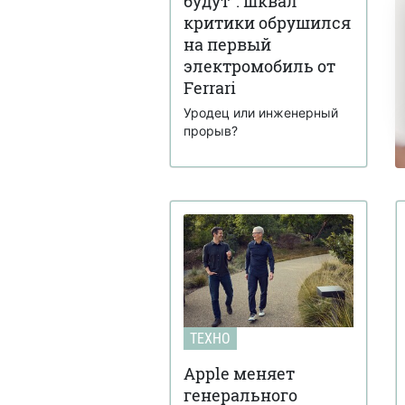
будут": шквал
критики обрушился
на первый
электромобиль от
Ferrari
Уродец или инженерный
прорыв?
ТЕХНО
Apple меняет
генерального