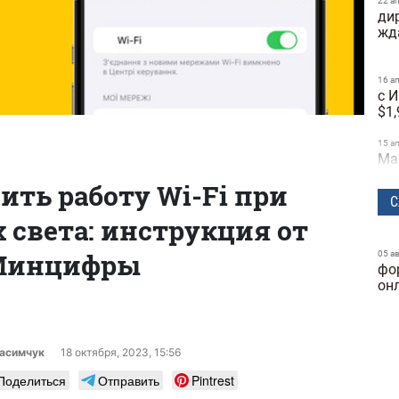
22 а
дир
жд
16 а
с 
$1,
15 а
Ма
со
ить работу Wi-Fi при
С
10 а
света: инструкция от
Ti
со
Минцифры
05 а
фо
07 а
ли
он
се
30 м
GP
расимчук
18 октября, 2023, 15:56
на
Поделиться
Отправить
Pintrest
мо