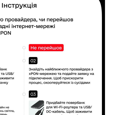
– 
19 д
дос
не
16 д
деп
и 
12 д
по
год
28 н
не
сг
от
18 н
сня
ры