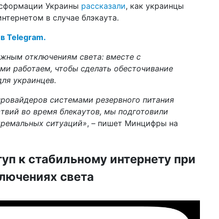
нсформации Украины
рассказали
, как украинцы
17 м
нов
нтернетом в случае блэкаута.
ус
 в Telegram.
23 ф
пр
ожным отключениям света: вместе с
но
сл
ми работаем, чтобы сделать обесточивание
ля украинцев.
15:4
че
провайдеров системами резервного питания
те
твий во время блекаутов, мы подготовили
др
тремальных ситуаций»
, – пишет Минцифры на
21 я
пр
др
туп к стабильному интернету при
14 я
ис
лючениях света
пе
мл
08 я
не 