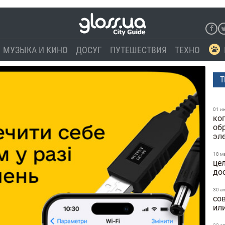
МУЗЫКА И КИНО
ДОСУГ
ПУТЕШЕСТВИЯ
ТЕХНО
Т
01 и
ко
об
эле
18 м
це
до
30 а
со
ил