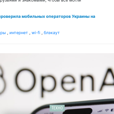
проверила мобильных операторов Украины на
фры
,
интернет
,
wi-fi
,
блэкаут
ТЕХНО