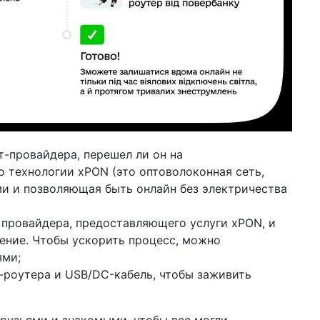
т-провайдера, перешел ли он на
 технологии xPON (это оптоволоконная сеть,
и и позволяющая быть онлайн без электричества
 провайдера, предоставляющего услуги xPON, и
ение. Чтобы ускорить процесс, можно
ями;
i-роутера и USB/DC-кабель, чтобы заживить
рузьями и знакомыми, чтобы все могли