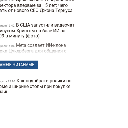
преля 17:56
ектора впервые за 15 лет: чего
ать от нового CEO Джона Тернуса
В США запустили видеочат
преля 15:42
Иисусом Христом на базе ИИ за
99 в минуту (фото)
Meta создает ИИ-клона
преля 16:04
рка Цукерберга для общения с
трудниками компании
АМЫЕ ЧИТАЕМЫЕ
Издание The New York
преля 16:12
mes назвало возможного
здателя биткоина
Как подобрать ролики по
вгуста 13:20
Расход топлива до 5
рме и ширине стопы при покупке
преля 16:14
тров на «сотню»: 10 экономных
лайн
мейных авто в Украине (фото)
Украина создает свой чат
арта 16:04
T: в Минцифры обнародовали
звание украинской языковой
дели ИИ