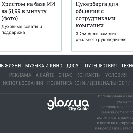
Христом на базе ИИ
Цукерберга для
за $1,99 в минуту
общения с
(фото)
сотрудниками
компании
Духовные советы и
поддержка
3D-модель заменит
реального руководителя
ЛЬ ЖИЗНИ
МУЗЫКА И КИНО
ДОСУГ
ПУТЕШЕСТВИЯ
ТЕХН
РЕКЛАМА НА САЙТЕ
О НАС
КОНТАКТЫ
УСЛОВИЯ
ИСПОЛЬЗОВАНИЯ
ПОЛИТИКА КОНФИДЕНЦИАЛЬНОСТИ
Использование мате
условии 
гиперссылки на са
зависимости от п
должна быть размещ
и вести на цитируе
и видео разрешается 