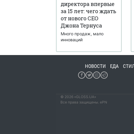
директора впервые
за 15 лет: чего ждать
от нового CEO
Джона Тернуса
Много продаж, мало
инноваций
НОВОСТИ
ЕДА
СТИ
© 2026 «GLOSS.UA»
Все права защищены. ePN