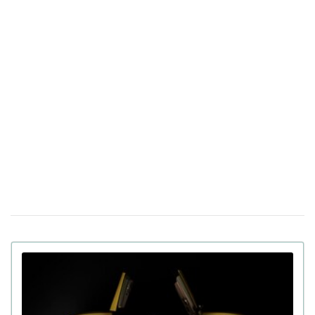
Расход топлива до 5 литров на «сотню»: 10
07 апреля 16:14
экономных семейных авто в Украине (фото)
Украина создает свой чат GPT: в Минцифры
30 марта 16:04
обнародовали название украинской языковой модели
ИИ
Италия будет тестировать новый "купол"
17 марта 14:39
ПВО Michelangelo в условиях реальной войны в
Украине
Apple готовит презентацию как минимум
23 февраля 18:05
пяти новых продуктов, включая iPhone, на следующей
неделе
В Китае показали человекоподобного
09 февраля 15:49
робота Moya: теплая кожа, зрительный контакт и
другие функции
В Украине выставили на продажу
21 января 16:54
двухместный пассажирский дрон: цена и время полета
(фото)
Apple интегрирует искусственный интеллект
14 января 17:24
Gemini в персонального помощника Siri за $1 млрд в