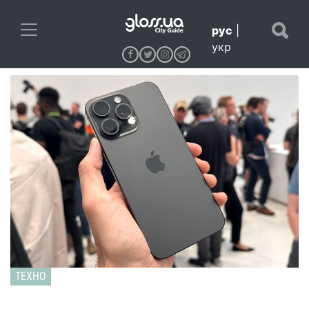
рус
|
укр
ТЕХНО