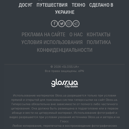
ДОСУГ
ПУТЕШЕСТВИЯ
ТЕХНО
СДЕЛАНО В
УКРАИНЕ
РЕКЛАМА НА САЙТЕ
О НАС
КОНТАКТЫ
УСЛОВИЯ ИСПОЛЬЗОВАНИЯ
ПОЛИТИКА
КОНФИДЕНЦИАЛЬНОСТИ
© 2026 «GLOSS.UA»
Все права защищены. ePN
Использование материалов Gloss.ua разрешается только при условии
прямой и открытой для поисковых систем гиперссылки на сайт Gloss.ua.
Гиперссылка обязательна вне зависимости от полного либо частичного
цитирования. Она должна быть размещена в подзаголовке или в первом
абзаце и вести на цитируемый материал. Использование фотографий и
видео разрешается при условии указания источника Gloss.ua и автора.и на
Глосс
Любое копирование, перепечатка и воспроизведение фотографических