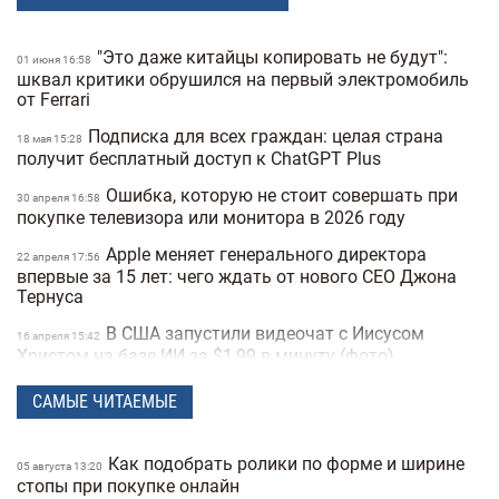
"Это даже китайцы копировать не будут":
01 июня 16:58
шквал критики обрушился на первый электромобиль
от Ferrari
Подписка для всех граждан: целая страна
18 мая 15:28
получит бесплатный доступ к ChatGPT Plus
Ошибка, которую не стоит совершать при
30 апреля 16:58
покупке телевизора или монитора в 2026 году
Apple меняет генерального директора
22 апреля 17:56
впервые за 15 лет: чего ждать от нового CEO Джона
Тернуса
В США запустили видеочат с Иисусом
16 апреля 15:42
Христом на базе ИИ за $1,99 в минуту (фото)
Meta создает ИИ-клона Марка Цукерберга
15 апреля 16:04
САМЫЕ ЧИТАЕМЫЕ
для общения с сотрудниками компании
Издание The New York Times назвало
10 апреля 16:12
Как подобрать ролики по форме и ширине
05 августа 13:20
возможного создателя биткоина
стопы при покупке онлайн