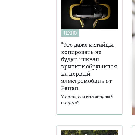
ТЕХНО
"Это даже китайцы
копировать не
будут": шквал
критики обрушился
на первый
электромобиль от
Ferrari
Уродец или инженерный
прорыв?