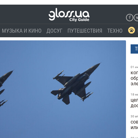
МУЗЫКА И КИНО
ДОСУГ
ПУТЕШЕСТВИЯ
ТЕХНО
Т
01 и
ко
об
эле
18 м
це
до
30 а
со
ил