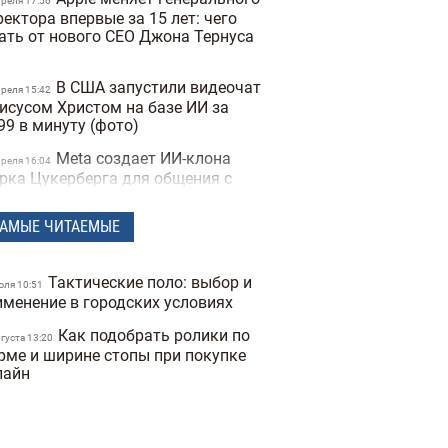
преля 17:56
ектора впервые за 15 лет: чего
ать от нового CEO Джона Тернуса
В США запустили видеочат
преля 15:42
Иисусом Христом на базе ИИ за
99 в минуту (фото)
Meta создает ИИ-клона
преля 16:04
рка Цукерберга для общения с
трудниками компании
АМЫЕ ЧИТАЕМЫЕ
Издание The New York
преля 16:12
mes назвало возможного
здателя биткоина
Тактические поло: выбор и
юля 10:51
Расход топлива до 5
именение в городских условиях
преля 16:14
тров на «сотню»: 10 экономных
Как подобрать ролики по
мейных авто в Украине (фото)
вгуста 13:20
рме и ширине стопы при покупке
Украина создает свой чат
лайн
арта 16:04
T: в Минцифры обнародовали
звание украинской языковой
дели ИИ