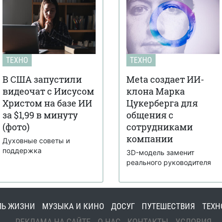
ТЕХНО
ТЕХНО
В США запустили
Meta создает ИИ-
видеочат с Иисусом
клона Марка
Христом на базе ИИ
Цукерберга для
за $1,99 в минуту
общения с
(фото)
сотрудниками
компании
Духовные советы и
поддержка
3D-модель заменит
реального руководителя
ЛЬ ЖИЗНИ
МУЗЫКА И КИНО
ДОСУГ
ПУТЕШЕСТВИЯ
ТЕХН
РЕКЛАМА НА САЙТЕ
О НАС
КОНТАКТЫ
УСЛОВИЯ