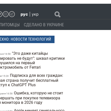
рус
|
укр
ПИТОМЦЫ
СДЕЛАНО В УКРАИНЕ
ЕХНО: НОВОСТИ ТЕХНОЛОГИЙ
"Это даже китайцы
юня 16:58
пировать не будут": шквал критики
рушился на первый
ктромобиль от Ferrari
Подписка для всех граждан:
ая 15:28
лая страна получит бесплатный
ступ к ChatGPT Plus
Ошибка, которую не стоит
преля 16:58
вершать при покупке телевизора
и монитора в 2026 году
Apple меняет генерального