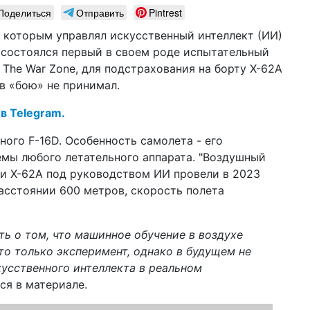
Поделиться
Отправить
Pintrest
17 м
нов
ус
 которым управлял искусственный интеллект (ИИ)
 состоялся первый в своем роде испытательный
23 ф
The War Zone, для подстрахования на борту X-62A
пр
но
 в «бою» не принимал.
сл
 в Telegram.
09 ф
че
ного F-16D. Особенность самолета - его
те
мы любого летательного аппарата. "Воздушный
др
и X-62A под руководством ИИ провели в 2023
21 я
асстоянии 600 метров, скорость полета
пр
др
14 я
ь о том, что машинное обучение в воздухе
ис
то только эксперимент, однако в будущем не
пе
усственного интеллекта в реальном
мл
тся в материале.
08 я
не 