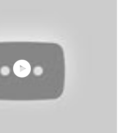
– 
19 д
дос
не
16 д
деп
и 
12 д
по
год
28 н
не
сг
от
18 н
сня
ры