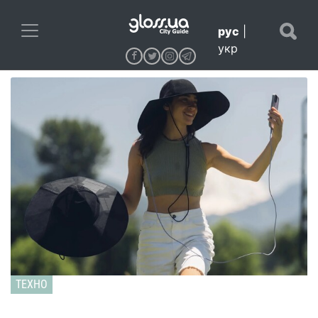
рус
|
укр
ТЕХНО