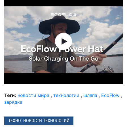
Теги:
новости мира
,
технологии
,
шляпа
,
EcoFlow
,
зарядка
ТЕХНО: НОВОСТИ ТЕХНОЛОГИЙ