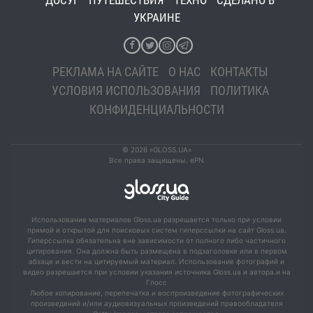
ДОСУГ
ПУТЕШЕСТВИЯ
ТЕХНО
СДЕЛАНО В
УКРАИНЕ
РЕКЛАМА НА САЙТЕ
О НАС
КОНТАКТЫ
УСЛОВИЯ ИСПОЛЬЗОВАНИЯ
ПОЛИТИКА
КОНФИДЕНЦИАЛЬНОСТИ
© 2026 «GLOSS.UA»
Все права защищены. ePN
Использование материалов Gloss.ua разрешается только при условии
прямой и открытой для поисковых систем гиперссылки на сайт Gloss.ua.
Гиперссылка обязательна вне зависимости от полного либо частичного
цитирования. Она должна быть размещена в подзаголовке или в первом
абзаце и вести на цитируемый материал. Использование фотографий и
видео разрешается при условии указания источника Gloss.ua и автора.и на
Глосс
Любое копирование, перепечатка и воспроизведение фотографических
произведений и/или аудиовизуальных произведений правообладателя