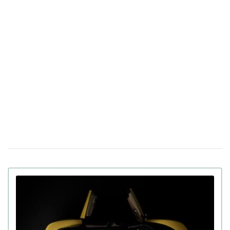
экономных семейных авто в Украине (фото)
Украина создает свой чат GPT: в Минцифры
30 марта 16:04
обнародовали название украинской языковой модели
ИИ
Италия будет тестировать новый "купол"
17 марта 14:39
ПВО Michelangelo в условиях реальной войны в
Украине
Apple готовит презентацию как минимум
23 февраля 18:05
пяти новых продуктов, включая iPhone, на следующей
неделе
В Китае показали человекоподобного робота
15:49
Moya: теплая кожа, зрительный контакт и другие
функции
В Украине выставили на продажу
21 января 16:54
двухместный пассажирский дрон: цена и время полета
(фото)
Apple интегрирует искусственный интеллект
14 января 17:24
Gemini в персонального помощника Siri за $1 млрд в
год