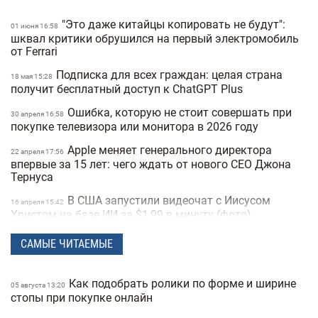
"Это даже китайцы копировать не будут":
01 июня 16:58
шквал критики обрушился на первый электромобиль
от Ferrari
Подписка для всех граждан: целая страна
18 мая 15:28
получит бесплатный доступ к ChatGPT Plus
Ошибка, которую не стоит совершать при
30 апреля 16:58
покупке телевизора или монитора в 2026 году
Apple меняет генерального директора
22 апреля 17:56
впервые за 15 лет: чего ждать от нового CEO Джона
Тернуса
В США запустили видеочат с Иисусом
16 апреля 15:42
Христом на базе ИИ за $1,99 в минуту (фото)
Meta создает ИИ-клона Марка Цукерберга
15 апреля 16:04
САМЫЕ ЧИТАЕМЫЕ
для общения с сотрудниками компании
Издание The New York Times назвало
10 апреля 16:12
Как подобрать ролики по форме и ширине
05 августа 13:20
возможного создателя биткоина
стопы при покупке онлайн
Расход топлива до 5 литров на «сотню»: 10
07 апреля 16:14