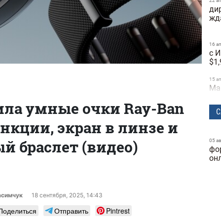
22 а
дир
жд
16 а
с 
$1,
15 а
Ма
со
ила умные очки Ray-Ban
С
10 а
ункции, экран в линзе и
Ti
со
й браслет (видео)
05 а
фо
07 а
ли
он
се
30 м
GP
асимчук
18 сентября, 2025, 14:43
на
Поделиться
Отправить
Pintrest
мо