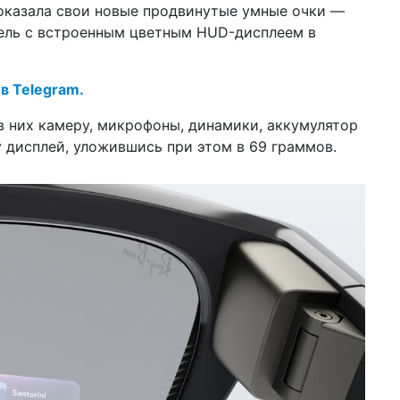
оказала свои новые продвинутые умные очки —
17 м
нов
одель с встроенным цветным HUD-дисплеем в
ус
23 ф
 в Telegram.
пр
но
сл
в них камеру, микрофоны, динамики, аккумулятор
у дисплей, уложившись при этом в 69 граммов.
09 ф
че
те
др
21 я
пр
др
14 я
ис
пе
мл
11:1
по