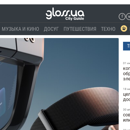
МУЗЫКА И КИНО
ДОСУГ
ПУТЕШЕСТВИЯ
ТЕХНО
Т
01 и
ко
об
эле
18 м
це
до
30 а
со
ил