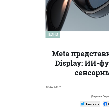
ТЕХНО
Meta представ
Display: ИИ-ф
сенсорны
Фото: Meta
Дарина Гер
Твитнуть