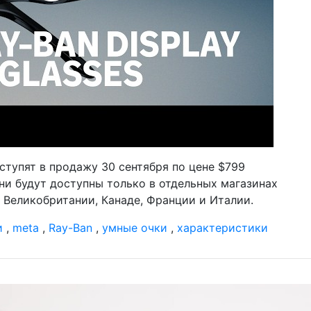
оступят в продажу 30 сентября по цене $799
 они будут доступны только в отдельных магазинах
в Великобритании, Канаде, Франции и Италии.
и
,
meta
,
Ray-Ban
,
умные очки
,
характеристики