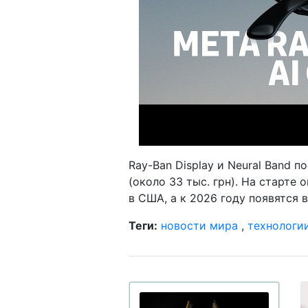
Ray-Ban Display и Neural Band п
(около 33 тыс. грн). На старте
в США, а к 2026 году появятся 
Теги:
новости мира
,
технологи