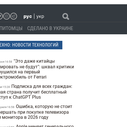
рус
|
укр
ПИТОМЦЫ
СДЕЛАНО В УКРАИНЕ
ЕХНО: НОВОСТИ ТЕХНОЛОГИЙ
"Это даже китайцы
юня 16:58
пировать не будут": шквал критики
рушился на первый
ктромобиль от Ferrari
Подписка для всех граждан:
ая 15:28
лая страна получит бесплатный
ступ к ChatGPT Plus
Ошибка, которую не стоит
преля 16:58
вершать при покупке телевизора
и монитора в 2026 году
Apple меняет генерального