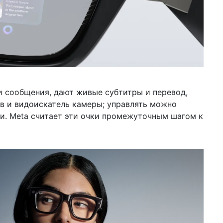
те
19 д
дос
не
16 д
деп
и 
 сообщения, дают живые субтитры и перевод,
12 д
по
в и видоискатель камеры; управлять можно
год
ми. Meta считает эти очки промежуточным шагом к
28 н
не
сг
от
18 н
сня
ры