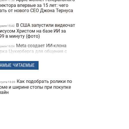
преля 17:56
ектора впервые за 15 лет: чего
ать от нового CEO Джона Тернуса
В США запустили видеочат
преля 15:42
Иисусом Христом на базе ИИ за
99 в минуту (фото)
Meta создает ИИ-клона
преля 16:04
рка Цукерберга для общения с
трудниками компании
АМЫЕ ЧИТАЕМЫЕ
Издание The New York
преля 16:12
mes назвало возможного
здателя биткоина
Как подобрать ролики по
вгуста 13:20
Расход топлива до 5
рме и ширине стопы при покупке
преля 16:14
тров на «сотню»: 10 экономных
лайн
мейных авто в Украине (фото)
Украина создает свой чат
арта 16:04
T: в Минцифры обнародовали
звание украинской языковой
дели ИИ