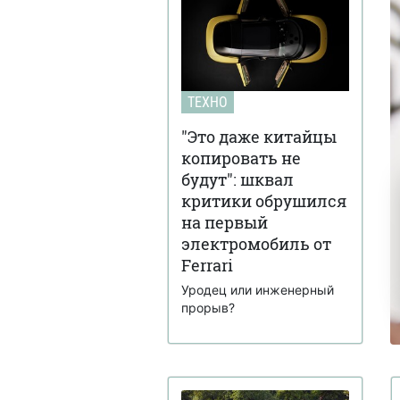
ТЕХНО
"Это даже китайцы
копировать не
будут": шквал
критики обрушился
на первый
электромобиль от
Ferrari
Уродец или инженерный
прорыв?