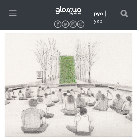
рус
|
укр