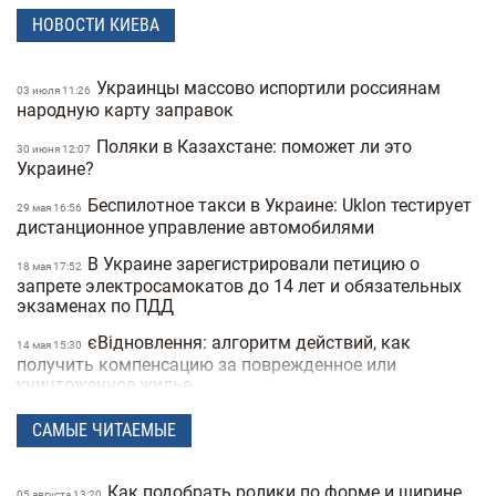
НОВОСТИ КИЕВА
Украинцы массово испортили россиянам
03 июля 11:26
народную карту заправок
Поляки в Казахстане: поможет ли это
30 июня 12:07
Украине?
Беспилотное такси в Украине: Uklon тестирует
29 мая 16:56
дистанционное управление автомобилями
В Украине зарегистрировали петицию о
18 мая 17:52
запрете электросамокатов до 14 лет и обязательных
экзаменах по ПДД
єВідновлення: алгоритм действий, как
14 мая 15:30
получить компенсацию за поврежденное или
уничтоженное жилье
В Украине хотят запретить электросамокаты
06 мая 15:50
САМЫЕ ЧИТАЕМЫЕ
на тротуарах: где и как они будут ездить
В Украину вернулась зима: в одной из
21 апреля 17:53
Как подобрать ролики по форме и ширине
05 августа 13:20