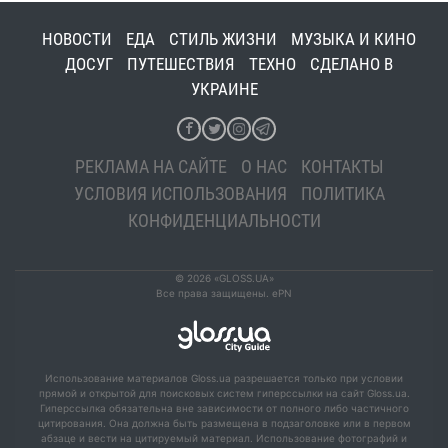
НОВОСТИ
ЕДА
СТИЛЬ ЖИЗНИ
МУЗЫКА И КИНО
ДОСУГ
ПУТЕШЕСТВИЯ
ТЕХНО
СДЕЛАНО В
УКРАИНЕ
РЕКЛАМА НА САЙТЕ
О НАС
КОНТАКТЫ
УСЛОВИЯ ИСПОЛЬЗОВАНИЯ
ПОЛИТИКА
КОНФИДЕНЦИАЛЬНОСТИ
© 2026 «GLOSS.UA»
Все права защищены. ePN
Использование материалов Gloss.ua разрешается только при условии
прямой и открытой для поисковых систем гиперссылки на сайт Gloss.ua.
Гиперссылка обязательна вне зависимости от полного либо частичного
цитирования. Она должна быть размещена в подзаголовке или в первом
абзаце и вести на цитируемый материал. Использование фотографий и