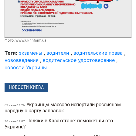
Фото:
www.ukrinform.ua
Теги:
экзамены
,
водители
,
водительские права
,
нововведения
,
водительское удостоверение
,
новости Украины
НОВОСТИ КИЕВА
Украинцы массово испортили россиянам
03 июля 11:26
народную карту заправок
Поляки в Казахстане: поможет ли это
30 июня 12:07
Украине?