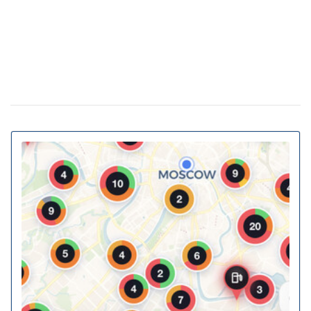
Власна генерація та накопичення енергії:
20 февраля 11:11
як у ЖК Gravity Park втілюється в життя новий тренд
столичної нерухомості
20% киевских билбордов могут отслеживать
13 января 16:23
телефоны прохожих
На Украину надвигается циклон Niksala: что
10 ноября 16:58
будет с погодой завтра
Штрафы до 3400 грн: Кабмин предлагает
18 августа 16:36
ужесточить наказание за нарушение комендантского
часа
За животных в авто будут штрафовать и
10 июля 16:23
лишать свободы: в КГГА напомнили о наказаниях для
водителей
В Украину идет 38-градусная жара: где и
02 июня 13:40
когда ожидается пик температуры
Контрактовую площадь отдали на 2 года
02 июня 12:46
датской фармкомпании для проекта борьбы с
диабетом