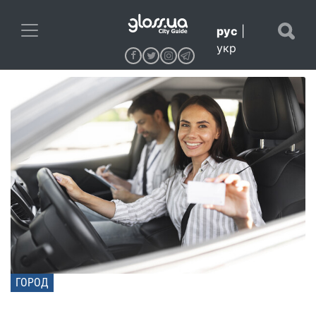
рус
|
укр
ГОРОД