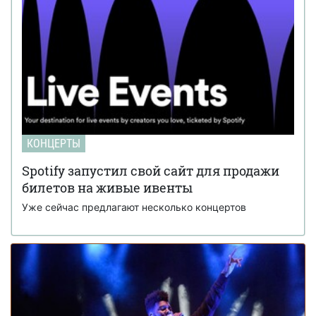
преддверии новогодних праздников проводит акцию
Новый альбом KAZAKY уже в iTunes
19 декабря 13:18
Леди Гага уже задумывается о детях
11 ноября 10:00
Виступ групи “Втрачаю контроль” у Freud
21 октября 11:11
House
19 октября состоится грандиозное шоу Ани
15 октября 11:14
Лорак при участии специальных гостей
КОНЦЕРТЫ
Колектив “Al Andalus” у FREUD HOUSE cafe
14 октября 13:50
Spotify запустил свой сайт для продажи
art club
билетов на живые ивенты
Эмика везет в Киев эротическое шоу
23 сентября 14:11
Уже сейчас предлагают несколько концертов
Новый клип от Оркестра Дзержинского -
16 сентября 11:37
Женщина
На Нашем Радио начали разыгрывать
11 сентября 15:05
людей
Longer Party: Тимати едет в Киев!
02 сентября 13:35