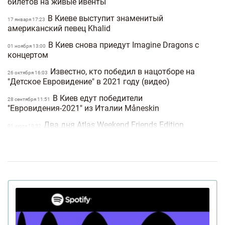
билетов на живые ивенты
В Киеве выступит знаменитый
17 января 17:23
американский певец Khalid
В Киев снова приедут Imagine Dragons с
01 ноября 13:00
концертом
Известно, кто победил в нацотборе на
26 октября 16:03
"Детское Евровидение" в 2021 году (видео)
В Киев едут победители
28 сентября 11:51
"Евровидения-2021" из Италии Måneskin
Два дня Atlas Weekend Friends Edition
01 июля 10:32
сделают бесплатными
В Киеве выступит CREW LOVE
18 апреля 10:22
Мартин Гор пригласил поклонников на
29 января 13:31
киевское шоу Depeche Mode
Отпразднуйте День Влюбленных на концерте
14:57
группы Depeche Mode!
Концертное агентство «Аншлаг» в
19 декабря 16:28