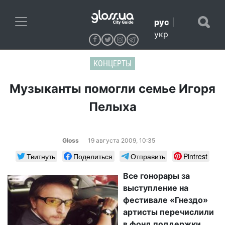
рус
|
укр
КОНЦЕРТЫ
Музыканты помогли семье Игоря
Пелыха
Gloss
19 августа 2009, 10:35
Твитнуть
Поделиться
Отправить
Pintrest
Все гонорары за
выступление на
фестивале «Гнездо»
артисты перечислили
в фонд поддержки