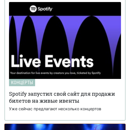
Отпразднуйте День Влюбленных на
08 января 14:57
концерте группы Depeche Mode!
Концертное агентство «Аншлаг» в
19 декабря 16:28
преддверии новогодних праздников проводит акцию
Новый альбом KAZAKY уже в iTunes
19 декабря 13:18
Леди Гага уже задумывается о детях
11 ноября 10:00
Виступ групи “Втрачаю контроль” у Freud
21 октября 11:11
House
19 октября состоится грандиозное шоу Ани
15 октября 11:14
Лорак при участии специальных гостей
КОНЦЕРТЫ
Колектив “Al Andalus” у FREUD HOUSE cafe
14 октября 13:50
Spotify запустил свой сайт для продажи
art club
билетов на живые ивенты
Эмика везет в Киев эротическое шоу
23 сентября 14:11
Уже сейчас предлагают несколько концертов
Новый клип от Оркестра Дзержинского -
16 сентября 11:37
Женщина
На Нашем Радио начали разыгрывать
11 сентября 15:05