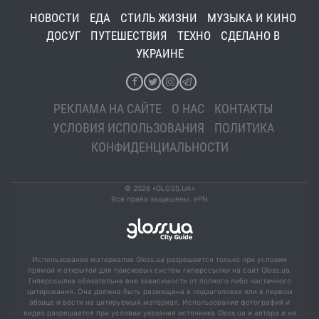
НОВОСТИ
ЕДА
СТИЛЬ ЖИЗНИ
МУЗЫКА И КИНО
ДОСУГ
ПУТЕШЕСТВИЯ
ТЕХНО
СДЕЛАНО В
УКРАИНЕ
РЕКЛАМА НА САЙТЕ
О НАС
КОНТАКТЫ
УСЛОВИЯ ИСПОЛЬЗОВАНИЯ
ПОЛИТИКА
КОНФИДЕНЦИАЛЬНОСТИ
© 2026 «GLOSS.UA»
Все права защищены. ePN
Использование материалов Gloss.ua разрешается только при условии
прямой и открытой для поисковых систем гиперссылки на сайт Gloss.ua.
Гиперссылка обязательна вне зависимости от полного либо частичного
цитирования. Она должна быть размещена в подзаголовке или в первом
абзаце и вести на цитируемый материал. Использование фотографий и
видео разрешается при условии указания источника Gloss.ua и автора.и на