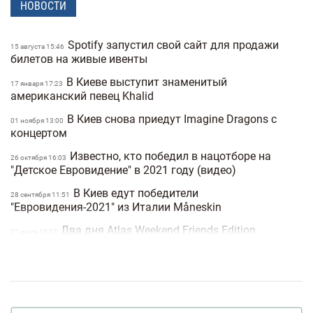
НОВОСТИ
Spotify запустил свой сайт для продажи
15 августа 15:46
билетов на живые ивенты
В Киеве выступит знаменитый
17 января 17:23
американский певец Khalid
В Киев снова приедут Imagine Dragons с
01 ноября 13:00
концертом
Известно, кто победил в нацотборе на
26 октября 16:03
"Детское Евровидение" в 2021 году (видео)
В Киев едут победители
28 сентября 11:51
"Евровидения-2021" из Италии Måneskin
Два дня Atlas Weekend Friends Edition
01 июля 10:32
сделают бесплатными
В Киеве выступит CREW LOVE
18 апреля 10:22
Мартин Гор пригласил поклонников на
29 января 13:31
киевское шоу Depeche Mode