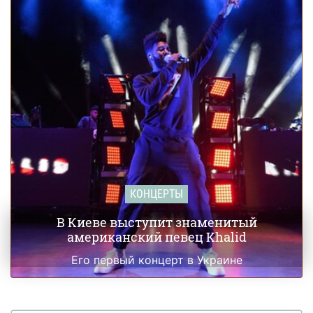
людей
Longer Party: Тимати едет в Киев!
02 сентября 13:35
Джастин Бибер ездил по Калифорнии без
29 августа 17:00
прав
КОНЦЕРТЫ
В Киеве выступит знаменитый
американский певец Khalid
Его первый концерт в Украине