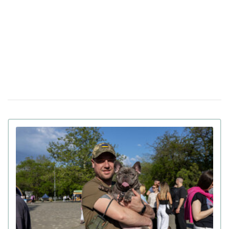
живодеров: тысячи людей снимают на видео мучения
и убийства котов
С кем останутся домашние животные при
04 августа 16:43
разводе в Украине: объяснили в Министерстве
юстиции
Жестокость за большие деньги:
01 августа 19:18
популярный кинологический центр Dogland обвиняют
в насилии над собаками (видео)
Полиция и зоозащитники изъяли собаку
09 июля 14:21
бойцовской породы из наркопритона в Киеве (видео)
Какие комнатные растения опасны для
30 апреля 16:21
кошек: симптомы отравления
Ученые рассказали, как волки
26 февраля 15:53
превратились в домашних собак
Почему с кошкой нельзя играть лазерной
24 февраля 14:52
указкой: объяснение зоопсихолога
Кота за 5 тысяч долларов продают в Киеве:
08 января 15:40
что в нем особенного (видео)