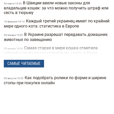
В Швеции ввели новые законы для
04 марта 16:33
владельцев кошек: за что можно получить штраф или
сесть в тюрьму
Каждый третий украинец имеет по крайней
18 февраля 16:14
мере одного кота: статистика в Европе
В Украине разрешат передавать домашних
28 января 15:02
животных по завещанию
Самая старая в мире кошка отметила
05 января 18:06
юбилей и продолжает удерживать место в Книге
рекордов Гиннесса (видео)
САМЫЕ ЧИТАЕМЫЕ
7 признаков того, что ваша собака вас
18 ноября 16:02
обожает: ветеринары считают эти привычки
проявлением любви
Как подобрать ролики по форме и ширине
05 августа 13:20
стопы при покупке онлайн
Пиво и вино для собак начали продавать в
20 октября 16:13
Украине: цена и состав
Adidas представил коллекцию брендовой
13 октября 16:00
одежды для домашних животных (фото)
Расследование BBC о международной сети
08 августа 17:18