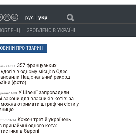
рус
|
укр
ЮБЛЕНЦІ
ЗРОБЛЕНО В УКРАЇНІ
ОВИНИ ПРО ТВАРИН
357 французьких
равня 16:01
ьдогів в одному місці: в Одесі
тановили Національний рекорд
раїни (фото)
У Швеції запровадили
ерезня 16:33
і закони для власників котів: за
 можна отримати штраф чи сісти у
язницю
Кожен третій українець
ютого 16:14
є принаймні одного кота:
атистика в Європі