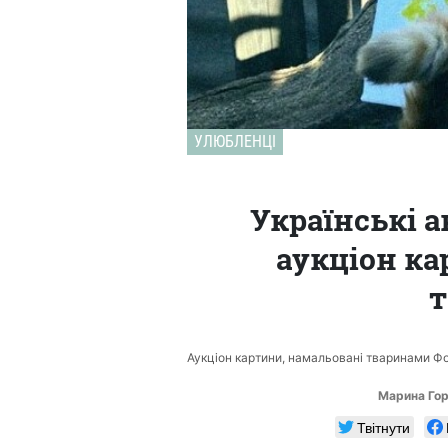
УЛЮБЛЕНЦІ
Українські 
аукціон к
Аукціон картини, намальовані тваринами Ф
Марина Го
Твітнути