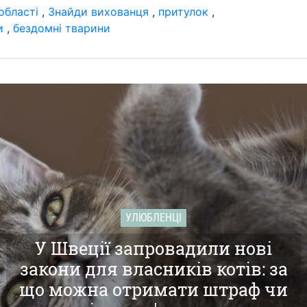
області
,
Знайди вихованця
,
притулок
,
и
,
бездомні тварини
УЛЮБЛЕНЦІ
У Швеції запровадили нові
закони для власників котів: за
що можна отримати штраф чи