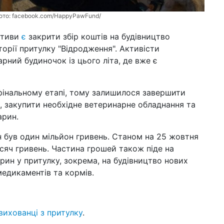
ото:
facebook.com/HappyPawFund/
іативи
є
закрити збір коштів на будівництво
орії притулку "Відродження". Активісти
ний будиночок із цього літа, де вже є
фінальному етапі, тому залишилося завершити
, закупити необхідне ветеринарне обладнання та
арин.
н був один мільйон гривень. Станом на 25 жовтня
исяч гривень. Частина грошей також піде на
ин у притулку, зокрема, на будівництво нових
медикаментів та кормів.
вихованці з притулку
.