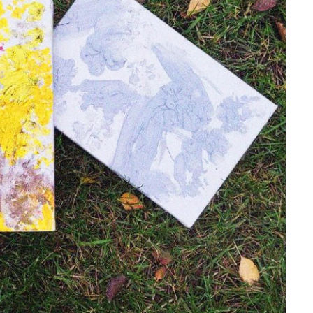
зо
15:4
пр
ос
20 л
баг
Пор
12 л
вл
04 л
кіш
на
31 ж
буд
(ф