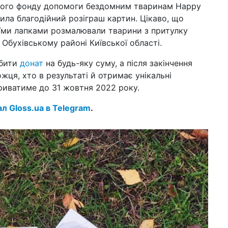
ного фонду допомоги бездомним тваринам Happy
та
ила благодійний розіграш картин. Цікаво, що
04 с
їми лапками розмалювали тварини з притулку
до
Обухівському районі Київської області.
в У
юс
обити
донат
на будь-яку суму, а після закінчення
01 с
ця, хто в результаті й отримає унікальні
гро
триватиме до 31 жовтня 2022 року.
це
на
ал Gloss.ua в Telegram
.
09 л
вил
нар
30 к
неб
от
26 л
пе
24 л
гр