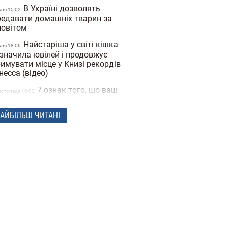
В Україні дозволять
чня 15:02
редавати домашніх тварин за
повітом
Найстаріша у світі кішка
чня 18:06
дзначила ювілей і продовжує
имувати місце у Книзі рекордів
несса (відео)
7 ознак того, що ваш
истопада 16:02
бака вас обожнює: ветеринари
ажають ці звички проявом любові
АЙБІЛЬШ ЧИТАНІ
Пиво та вино для собак
овтня 16:13
али продавати в Україні: ціна та
лад
Adidas представив
овтня 16:00
лекцію брендового одягу для
машніх тварин (фото)
Розслідування BBC про
8
жнародну мережу живодерів:
сячі людей знімають на відео муки