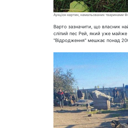
Аукціон картин, намальованих тваринами Ф
Варто зазначити, що власник н
сліпий пес Рей, який уже майже 
"Відродження" мешкає понад 20