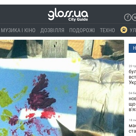
МУЗИКА І КІНО
ДОЗВІЛЛЯ
ПОДОРОЖІ
ТЕХНО
УЛ
Н
20 т
бул
вс
Ук
04 б
нов
що
в'
18 л
ма
ст