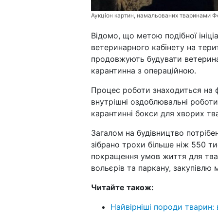
Аукціон картин, намальованих тваринами Ф
Відомо, що метою подібної ініц
ветеринарного кабінету на терит
продовжують будувати ветеринар
карантинна з операційною.
Процес роботи знаходиться на 
внутрішні оздоблювальні роботи
карантинні бокси для хворих тв
Загалом на будівництво потрібе
зібрано трохи більше ніж 550 т
покращення умов життя для твар
вольєрів та паркану, закупівлю 
Читайте також:
Найвірніші породи тварин: 