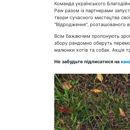
Команда українського Благодій
Paw разом із партнерами запуст
твори сучасного мистецтва сво
"Відродження", розташованого в 
Всім бажаючим пропонують зр
збору рандомно оберуть перемож
малюнки котів та собак. Акція 
Не забудьте підписатися на
кан