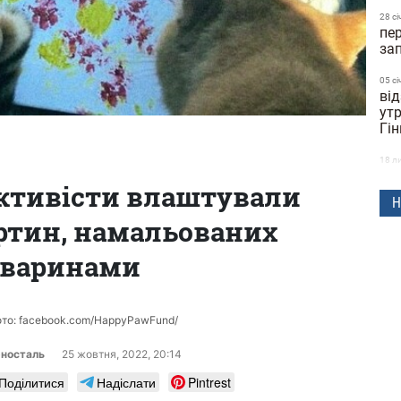
28 сi
пе
за
05 сi
ві
утр
Гін
18 л
со
активісти влаштували
вв
Н
артин, намальованих
20 ж
поч
тваринами
ск
13 ж
ко
ото: facebook.com/HappyPawFund/
до
рносталь
25 жовтня, 2022, 20:14
17:1
Поділитися
Надіслати
Pintrest
мі
ти