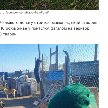
ото:
facebook.com/HappyPawFund/
айбільшого донату отримає малюнок, який створив
10 років живе у притулку. Загалом на території
0 тварин.