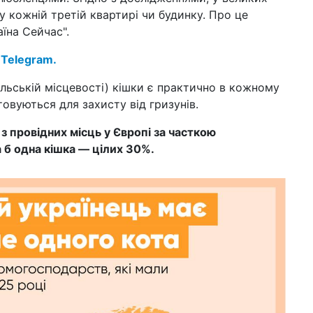
та
у кожній третій квартирі чи будинку. Про це
їна Сейчас".
04 с
до
 Telegram.
в У
юс
ільській місцевості) кішки є практично в кожному
01 с
овуються для захисту від гризунів.
гро
це
 з провідних місць у Європі за часткою
на
 б одна кішка — цілих 30%.
09 л
вил
нар
30 к
неб
от
26 л
пе
24 л
гр