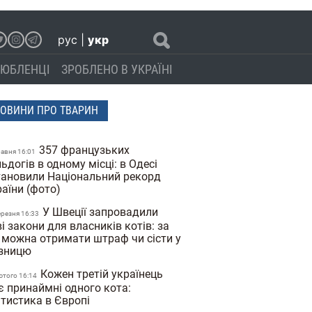
рус
|
укр
ЮБЛЕНЦІ
ЗРОБЛЕНО В УКРАЇНІ
ОВИНИ ПРО ТВАРИН
357 французьких
равня 16:01
ьдогів в одному місці: в Одесі
тановили Національний рекорд
раїни (фото)
У Швеції запровадили
ерезня 16:33
і закони для власників котів: за
 можна отримати штраф чи сісти у
язницю
Кожен третій українець
ютого 16:14
є принаймні одного кота:
атистика в Європі