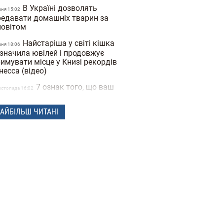
В Україні дозволять
чня 15:02
редавати домашніх тварин за
повітом
Найстаріша у світі кішка
чня 18:06
дзначила ювілей і продовжує
имувати місце у Книзі рекордів
несса (відео)
7 ознак того, що ваш
истопада 16:02
бака вас обожнює: ветеринари
ажають ці звички проявом любові
АЙБІЛЬШ ЧИТАНІ
Пиво та вино для собак
овтня 16:13
али продавати в Україні: ціна та
лад
Adidas представив
овтня 16:00
лекцію брендового одягу для
машніх тварин (фото)
Розслідування BBC про
8
жнародну мережу живодерів:
сячі людей знімають на відео муки