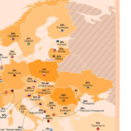
зо
15:4
пр
ос
20 л
баг
Пор
12 л
вл
04 л
кіш
на
31 ж
буд
(ф