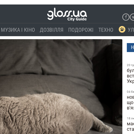
МУЗИКА І КІНО
ДОЗВІЛЛЯ
ПОДОРОЖІ
ТЕХНО
УЛ
Н
20 т
бул
вс
Ук
04 б
нов
що
в'
18 л
ма
ст