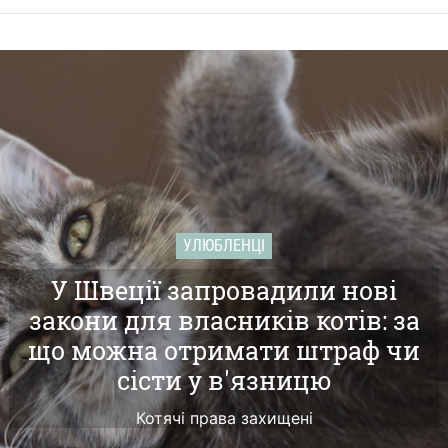
УЛЮБЛЕНЦІ
У Швеції запровадили нові
закони для власників котів: за
що можна отримати штраф чи
сісти у в'язницю
Котячі права захищені