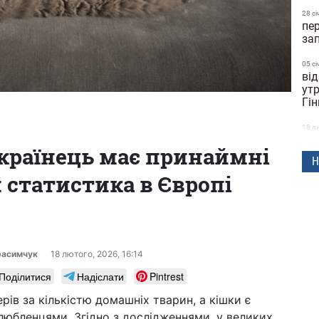
28 сi
пе
за
05 сi
ві
утр
Гін
18 л
со
українець має принаймні
вв
Н
: статистика в Європі
20 ж
поч
ск
13 ж
ко
расимчук
18 лютого, 2026, 16:14
до
Поділитися
Надіслати
Pintrest
17:1
ерів за кількістю домашніх тварин, а кішки є
мі
юбленцями. Згідно з дослідженнями, у великих
ти