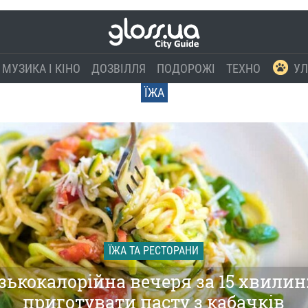
МУЗИКА І КІНО
ДОЗВІЛЛЯ
ПОДОРОЖІ
ТЕХНО
УЛ
ЇЖА
ЇЖА ТА РЕСТОРАНИ
зькокалорійна вечеря за 15 хвилин:
приготувати пасту з кабачків