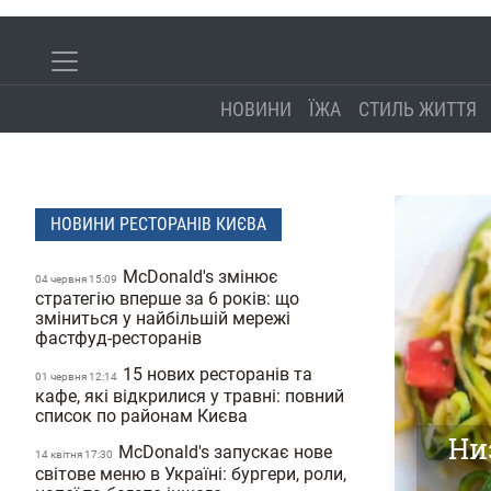
НОВИНИ
ЇЖА
СТИЛЬ ЖИТТЯ
НОВИНИ РЕСТОРАНІВ КИЄВА
McDonald's змінює
04 червня 15:09
стратегію вперше за 6 років: що
зміниться у найбільшій мережі
фастфуд-ресторанів
15 нових ресторанів та
01 червня 12:14
кафе, які відкрилися у травні: повний
список по районам Києва
Ни
McDonald's запускає нове
14 квiтня 17:30
світове меню в Україні: бургери, роли,