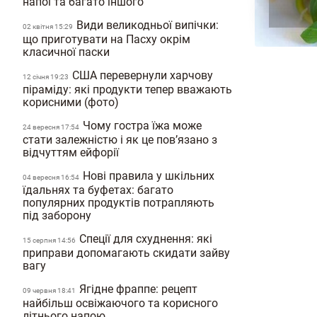
напої та багато іншого
Види великодньої випічки:
02 квiтня 15:29
що приготувати на Пасху окрім
класичної паски
США перевернули харчову
12 сiчня 19:23
піраміду: які продукти тепер вважають
корисними (фото)
Чому гостра їжа може
24 вересня 17:54
стати залежністю і як це пов’язано з
відчуттям ейфорії
Нові правила у шкільних
04 вересня 16:54
їдальнях та буфетах: багато
популярних продуктів потрапляють
під заборону
Спеції для схуднення: які
15 серпня 14:56
приправи допомагають скидати зайву
вагу
Ягідне фраппе: рецепт
09 червня 18:41
найбільш освіжаючого та корисного
літнього напою