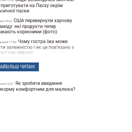
вiтня 15:29
 приготувати на Пасху окрім
асичної паски
США перевернули харчову
чня 19:23
аміду: які продукти тепер
ажають корисними (фото)
Чому гостра їжа може
ересня 17:54
ти залежністю і як це пов’язано з
дчуттям ейфорії
Нові правила у шкільних
ересня 16:54
АЙБІЛЬШ ЧИТАНІ
льнях та буфетах: багато
пулярних продуктів потрапляють
д заборону
Як зробити введення
ипня 12:01
Спеції для схуднення: які
икорму комфортним для малюка?
ерпня 14:56
иправи допомагають скидати
йву вагу
Ягідне фраппе: рецепт
ервня 18:41
йбільш освіжаючого та корисного
тнього напою
Сезон спаржі: чому її
равня 18:53