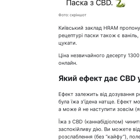
Фото:
скріншот
Київський заклад HRAM пропонує
рецептурі паски також є ваніль
цукати.
Ціна незвичайного десерту 1300
онлайн.
Який ефект дає CBD 
Ефект залежить від дозування ре
була їжа з'їдена натще. Ефект м
а може й не наступити зовсім (
Їжа з CBD (каннабідіолом) чини
заспокійливу дію. Ви можете ві
розслаблення (без “кайфу”), по