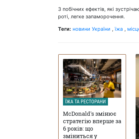
З побічних ефектів, які зустріча
роті, легке запаморочення.
Теги:
новини України
,
їжа
,
місц
ЇЖА ТА РЕСТОРАНИ
McDonald's змінює
стратегію вперше за
6 років: що
зміниться у