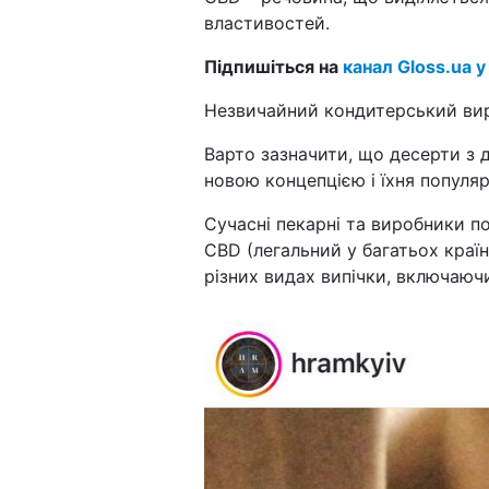
властивостей.
Підпишіться на
канал Gloss.ua у
Незвичайний кондитерський вир
Варто зазначити, що десерти з 
новою концепцією і їхня популяр
Сучасні пекарні та виробники п
CBD (легальний у багатьох краї
різних видах випічки, включаючи