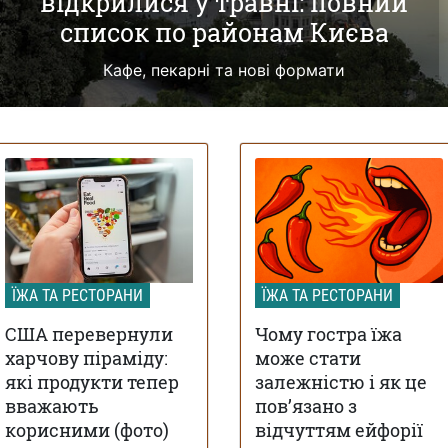
відкрилися у травні: повний
список по районам Києва
Кафе, пекарні та нові формати
ЇЖА ТА РЕСТОРАНИ
ЇЖА ТА РЕСТОРАНИ
США перевернули
Чому гостра їжа
харчову піраміду:
може стати
які продукти тепер
залежністю і як це
вважають
пов’язано з
корисними (фото)
відчуттям ейфорії