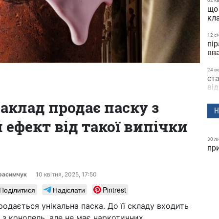
02 к
що
кл
12 сi
пір
вв
24 в
ста
ві
аклад продає паску з
04 в
Н
їда
 ефект від такої випічки
по
пі
30 л
пр
15 с
пр
за
ерасимчук
10 квiтня, 2025, 17:50
09 ч
Поділитися
Надіслати
Pintrest
на
лі
родається унікальна паска. До її складу входить
 з конопель, але не має наркотичних
14 т