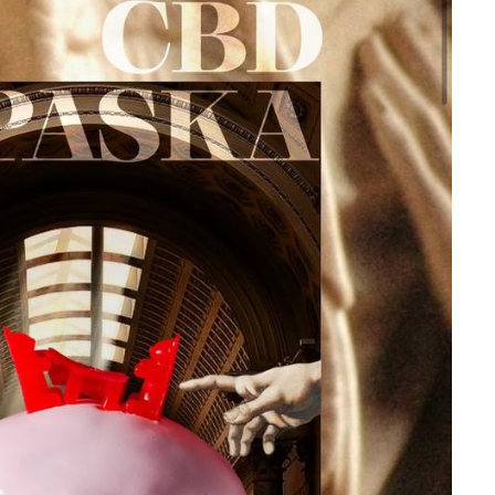
вар
(ві
11 л
пе
піц
14:2
за
ор
10 сi
аб
ре
03 г
обі
по