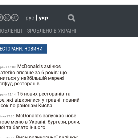
рус
|
укр
ЮБЛЕНЦІ
ЗРОБЛЕНО В УКРАЇНІ
ЕСТОРАНИ: НОВИНИ
McDonald's змінює
ервня 15:09
атегію вперше за 6 років: що
іниться у найбільшій мережі
стфуд-ресторанів
15 нових ресторанів та
ервня 12:14
е, які відкрилися у травні: повний
исок по районам Києва
McDonald's запускає нове
вiтня 17:30
тове меню в Україні: бургери, роли,
ої та багато іншого
Види великодньої випічки: