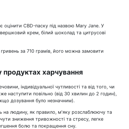
 оцінити CBD-паску під назвою Mary Jane. У
, вершковий крем, білий шоколад та цитрусові
 гривень за 710 грамів, його можна замовити
у продуктах харчування
човини, індивідуальної чутливості та від того, чи
оже наступити повільно (від 30 хвилин до 2 годин),
якщо дозування було незначним).
ть на людину, як правило, м'яку розслаблюючу та
дчути зниження тривожності та стресу, легке
легшення болю та покращення сну.