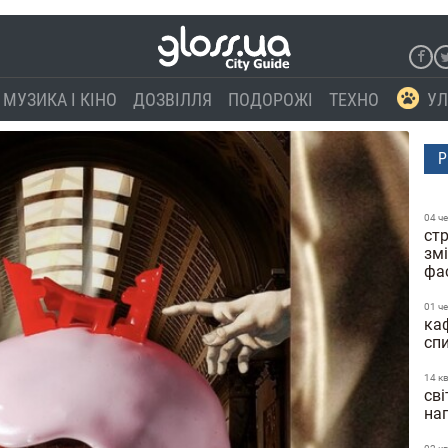
МУЗИКА І КІНО
ДОЗВІЛЛЯ
ПОДОРОЖІ
ТЕХНО
УЛ
Р
04 ч
стр
зм
фа
01 ч
каф
сп
14 к
сві
нап