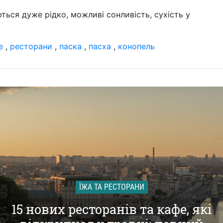
ються дуже рідко, можливі сонливість, сухість у
е
,
ресторани
,
паска
,
пасха
,
конопель
ЇЖА ТА РЕСТОРАНИ
15 нових ресторанів та кафе, які