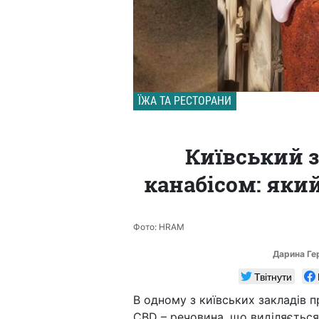
ЇЖА ТА РЕСТОРАНИ
Київський з
канабісом: який
Фото: HRAM
Дарина Г
Твітнути
В одному з київських закладів п
CBD – речовина, що виділяється