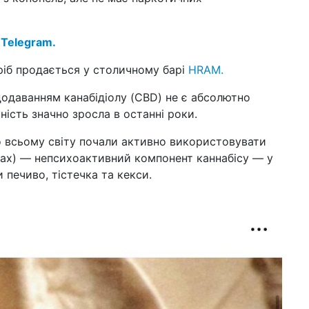
на
як 
 Telegram.
05 т
суп
іб продається у столичному барі
HRAM.
за
додаванням канабідіолу (CBD) не є абсолютно
01 т
при
ність значно зросла в останні роки.
пр
о всьому світу почали активно використовувати
21 к
«д
нах) — непсихоактивний компонент каннабісу — у
до 
 печиво, тістечка та кекси.
10 к
пас
та
09 к
у с
за
27 б
з'я