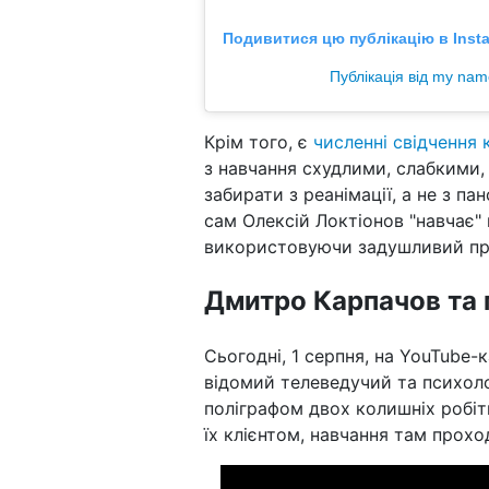
Подивитися цю публікацію в Inst
Публікація від my nam
Крім того, є
численні свідчення 
з навчання схудлими, слабкими
забирати з реанімації, а не з п
сам Олексій Локтіонов "навчає"
використовуючи задушливий п
Дмитро Карпачов та 
Сьогодні, 1 серпня, на YouTube-
відомий телеведучий та психоло
поліграфом двох колишніх робіт
їх клієнтом, навчання там прохо