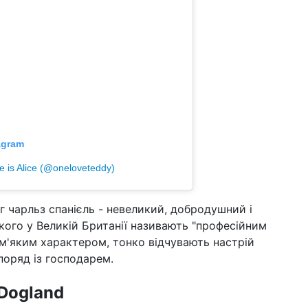
agram
e is Alice (@oneloveteddy)
г чарльз спанієль - невеликий, добродушний і
кого у Великій Британії називають "професійним
 м'яким характером, тонко відчувають настрій
поряд із господарем.
 Dogland