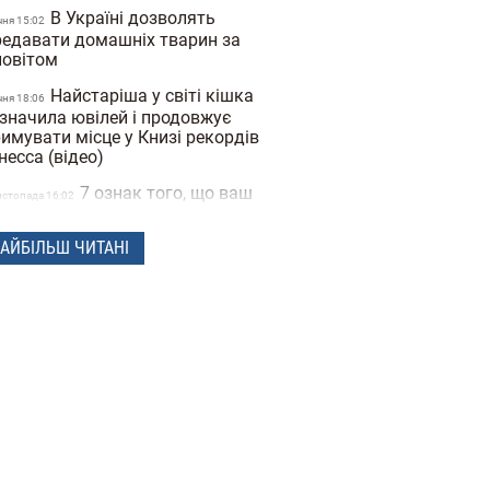
В Україні дозволять
чня 15:02
редавати домашніх тварин за
повітом
Найстаріша у світі кішка
чня 18:06
дзначила ювілей і продовжує
имувати місце у Книзі рекордів
несса (відео)
7 ознак того, що ваш
истопада 16:02
бака вас обожнює: ветеринари
ажають ці звички проявом любові
АЙБІЛЬШ ЧИТАНІ
Пиво та вино для собак
овтня 16:13
али продавати в Україні: ціна та
лад
Adidas представив
овтня 16:00
лекцію брендового одягу для
машніх тварин (фото)
Розслідування BBC про
8
жнародну мережу живодерів:
сячі людей знімають на відео муки