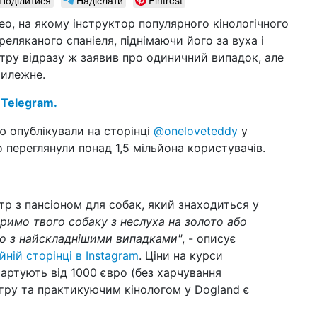
та
ео, на якому інструктор популярного кінологічного
04 с
еляканого спаніеля, піднімаючи його за вуха і
до
тру відразу ж заявив про одиничний випадок, але
в У
юс
тилежне.
01 с
 Telegram.
гро
це
ю опублікували на сторінці
@oneloveteddy
у
на
 переглянули понад 1,5 мільйона користувачів.
09 л
вил
нар
тр з пансіоном для собак, який знаходиться у
30 к
римо твого собаку з неслуха на золото або
неб
от
о з найскладнішими випадками"
, - описує
йній сторінці в Instagram
. Ціни на курси
26 л
артують від 1000 євро (без харчування
пе
тру та практикуючим кінологом у Dogland є
24 л
гр