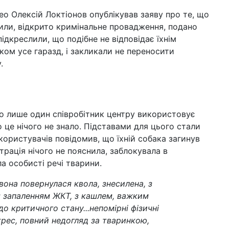
део Олексій Локтіонов опублікував заяву про те, що
нили, відкрито кримінальне провадження, подано
підкреслили, що подібне не відповідає їхнім
ком усе гаразд, і закликали не переносити
.
що лише один співробітник центру використовує
о це нічого не знало. Підставами для цього стали
з користувачів повідомив, що їхній собака загинув
страція нічого не пояснила, заблокувала в
а особисті речі тварини.
вона повернулася квола, знесилена, з
 запаленням ЖКТ, з кашлем, важким
о критичного стану...непомірні фізичні
трес, повний недогляд за тваринкою,