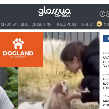
МУЗИКА І КІНО
ДОЗВІЛЛЯ
ПОДОРОЖІ
ТЕХНО
УЛ
Н
20 т
бул
вс
Ук
04 б
нов
що
в'
18 л
ма
ст