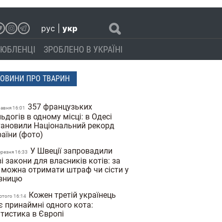
рус
|
укр
ЮБЛЕНЦІ
ЗРОБЛЕНО В УКРАЇНІ
ОВИНИ ПРО ТВАРИН
357 французьких
равня 16:01
ьдогів в одному місці: в Одесі
тановили Національний рекорд
раїни (фото)
У Швеції запровадили
ерезня 16:33
і закони для власників котів: за
 можна отримати штраф чи сісти у
язницю
Кожен третій українець
ютого 16:14
є принаймні одного кота:
атистика в Європі