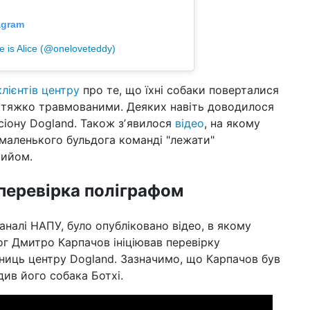
agram
e is Alice (@oneloveteddy)
клієнтів центру
про те, що їхні собаки поверталися
, тяжко травмованими. Деяких навіть доводилося
ансіону Dogland. Також зʼявилося
відео
, на якому
 маленького бульдога команді "лежати"
рийом.
перевірка поліграфом
каналі НАПУ, було опубліковано відео, в якому
г Дмитро Карпачов ініціював перевірку
ниць центру Dogland. Зазначимо, що Карпачов був
див його собака Ботхі.