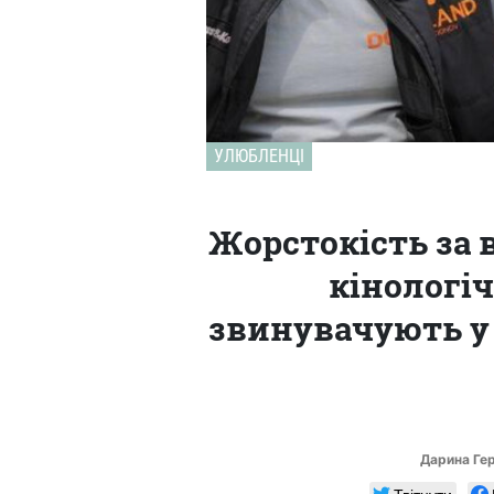
УЛЮБЛЕНЦІ
Жорстокість за 
кінологі
звинувачують у 
Дарина Ге
Твітнути