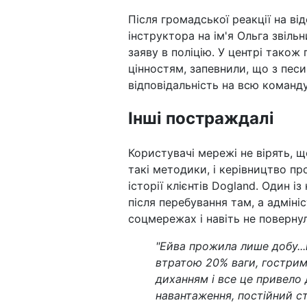
Після громадської реакції на ві
інструктора на ім'я Ольга звіль
заяву в поліцію. У центрі також 
цінностям, запевнили, що з песи
відповідальність на всю команду
Інші постраждалі
Користувачі мережі не вірять, 
такі методики, і керівництво пр
історії клієнтів Dogland. Один і
після перебування там, а адміні
соцмережах і навіть не повернул
"Ейва прожила лише добу...
втратою 20% ваги, гострим
диханням і все це привело д
навантаження, постійний с