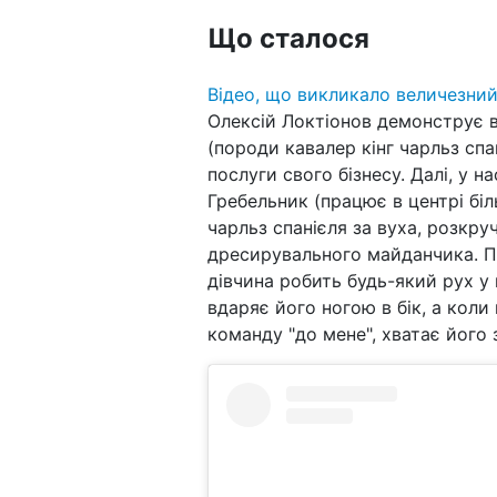
Що сталося
Відео, що викликало величезний
Олексій Локтіонов демонструє в
(породи кавалер кінг чарльз спа
послуги свого бізнесу. Далі, у 
Гребельник (працює в центрі біл
чарльз спанієля за вуха, розкру
дресирувального майданчика. П
дівчина робить будь-який рух у 
вдаряє його ногою в бік, а коли
команду "до мене", хватає його 