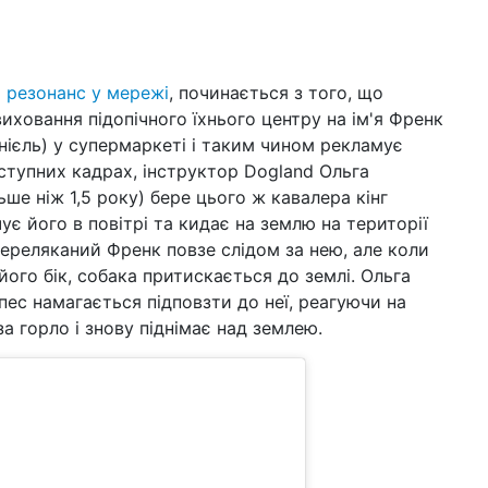
зо
15:4
пр
ос
 резонанс у мережі
, починається з того, що
иховання підопічного їхнього центру на ім'я Френк
20 л
нієль) у супермаркеті і таким чином рекламує
баг
Пор
наступних кадрах, інструктор Dogland Ольга
ьше ніж 1,5 року) бере цього ж кавалера кінг
12 л
чує його в повітрі та кидає на землю на території
вл
ереляканий Френк повзе слідом за нею, але коли
04 л
його бік, собака притискається до землі. Ольга
кіш
 пес намагається підповзти до неї, реагуючи на
на
за горло і знову піднімає над землею.
31 ж
буд
(ф