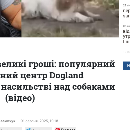
28 сi
пе
за
05 сi
ві
утр
Гін
18 л
со
великі гроші: популярний
вв
Н
чний центр Dogland
20 ж
поч
насильстві над собаками
ск
(відео)
13 ж
ко
до
17:1
расимчук
01 серпня, 2025, 19:18
мі
ти
Поділитися
Надіслати
Pintrest