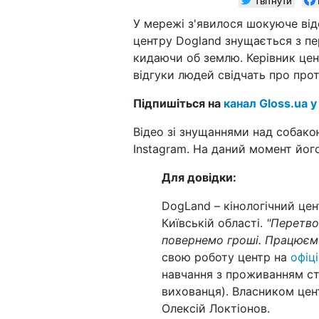
У мережі з'явилося шокуюче від
центру Dogland знущається з пер
кидаючи об землю. Керівник цен
відгуки людей свідчать про про
Підпишіться на
канал Gloss.ua у
Відео зі знущаннями над собако
Instagram. На даний момент його
Для довідки:
DogLand – кінологічний цен
Київській області.
"Перетво
повернемо гроші. Працюєм
свою роботу центр на
офіці
навчання з проживанням ст
вихованця). Власником цен
Олексій Локтіонов.