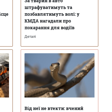
За тварин в авто
штрафуватимуть та
ісце
позбавлятимуть волі: у
КМДА нагадали про
покарання для водіїв
Деталі
Від неї не втекти: вчений