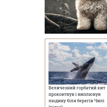
Величезний горбатий кит
проковтнув і виплюнув
людину біля берегів Чилі