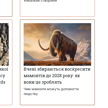
Унікальне створіння
икої
Вчені збираються воскресити
рсу
мамонтів до 2028 року: як
rds
вони це зроблять
Чим мамонти можуть допомогти
людству