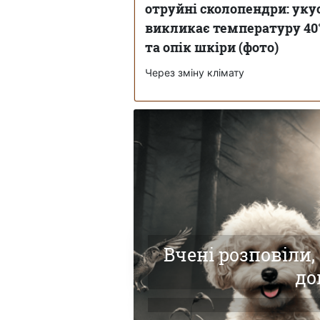
отруйні сколопендри: уку
викликає температуру 40
та опік шкіри (фото)
Через зміну клімату
Вчені розповіли,
до