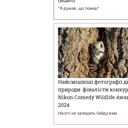
(відео)
"Я думав, що помер"
Найсмішніші фотографії д
природи: фіналісти конку
Nikon Comedy Wildlife Awa
2024
Нікого не залишать байдужим