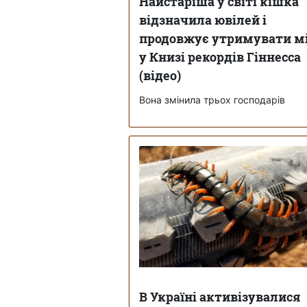
Найстаріша у світі кішка
відзначила ювілей і
продовжує утримувати м
у Книзі рекордів Гіннесса
(відео)
Вона змінила трьох господарів
В Україні активізувалися