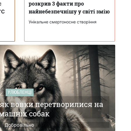
с
розкрив 3 факти про
°C
найнебезпечнішу у світі змію
Унікальне смертоносне створіння
УЛЮБЛЕНЦІ
 як вовки перетворилися на
машніх собак
Добровільно