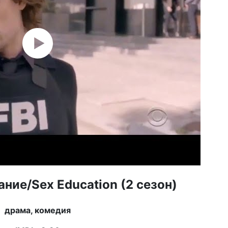
20 а
Мс
но
ми
15 а
по
да
21 и
Ne
фи
20
01 и
«П
фес
11 и
ко
ние/Sex Education (2 сезон)
ве
драма, комедия