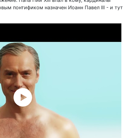
жение. Папа Пий XIII впал в кому, кардиналы
вым понтификом назначен Иоанн Павел III - и тут