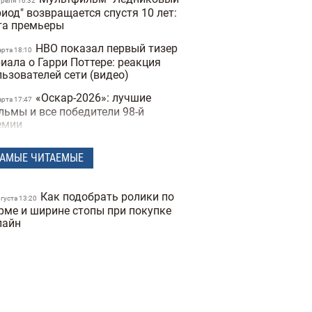
преля 16:32
иод" возвращается спустя 10 лет:
та премьеры
HBO показал первый тизер
арта 18:10
иала о Гарри Поттере: реакция
льзователей сети (видео)
«Оскар-2026»: лучшие
арта 17:47
льмы и все победители 98-й
емии
В Украине экранизируют
нваря 17:56
АМЫЕ ЧИТАЕМЫЕ
льтовую книгу «Тореадоры из
сюковки» за €2,5 млн
Российский диктатор
Как подобрать ролики по
екабря 18:34
вгуста 13:20
тин появился в новой серии
рме и ширине стопы при покупке
льтфильма «Простоквашино»
лайн
Два украинских фильма
екабря 16:29
пали в шорт-лист премии
кар-2026" (видео)
Лучшее кино года:
екабря 16:59
ъявлены номинанты на «Золотой