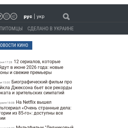
рус
|
укр
ПИТОМЦЫ
СДЕЛАНО В УКРАИНЕ
ОВОСТИ КИНО
12 сериалов, которые
юня 17:28
йдут в июне 2026 года: новые
зоны и свежие премьеры
Биографический фильм про
ая 15:00
йкла Джексона бьет все рекорды
оката и зрительских симпатий
На Netflix вышел
преля 18:08
льтсериал «Очень странные дела:
ории из 85-го»: доступны все
рии
Мультфильм "Ледниковый