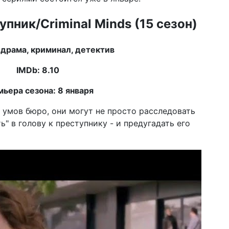
гл
пник/Criminal Minds (15 сезон)
14 н
во
тр
 драма, криминал, детектив
04 н
IMDb: 8.10
от
пре
пр
ьера сезона: 8 января
23 с
 умов бюро, они могут не просто расследовать
ры
ь" в голову к преступнику - и предугадать его
ст
се
17:5
фе
со
26 а
Ан
ск