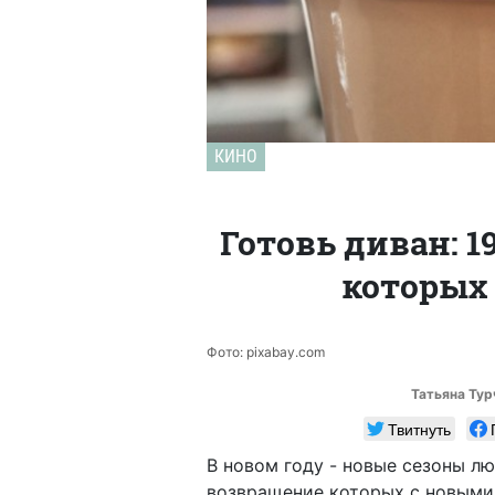
КИНО
Готовь диван: 1
которых 
Фото: pixabay.com
Татьяна Тур
Твитнуть
В новом году - новые сезоны л
возвращение которых с новыми 