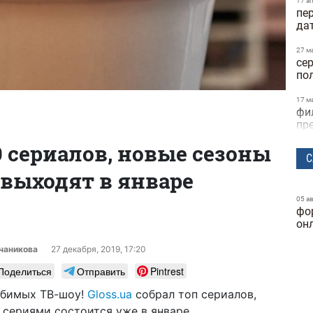
17 а
пер
да
27 м
сер
по
17 м
фи
пр
9 сериалов, новые сезоны
12 я
С
ку
выходят в январе
Ва
19 д
05 а
Пу
фо
му
он
чаникова
27 декабря, 2019, 17:20
19 д
по
Поделиться
Отправить
Pintrest
"Ос
юбимых ТВ-шоу!
Gloss.ua
собрал топ сериалов,
09 д
об
сериями состоится уже в январе.