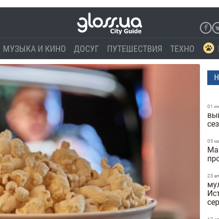
МУЗЫКА И КИНО
ДОСУГ
ПУТЕШЕСТВИЯ
ТЕХНО
Н
01 и
вы
се
05 м
Ма
пр
23 а
му
Ист
се