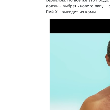
сериалом. Но все же это продол
должны выбрать нового папу. Но
Пий XIII выходит из комы.