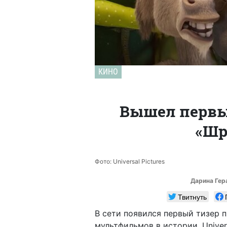
КИНО
Вышел первы
«Шр
Фото: Universal Pictures
Дарина Ге
Твитнуть
В сети появился первый тизер 
мультфильмов в истории. Univers