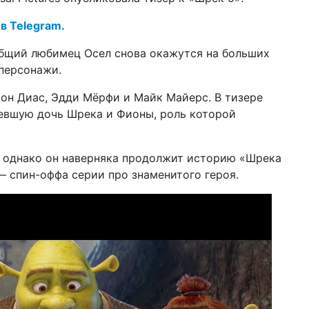
гл
 в Telegram.
14 н
во
общий любимец Осел снова окажутся на больших
тр
 персонажи.
04 н
от
он Диас, Эдди Мёрфи и Майк Майерс. В тизере
пре
евшую дочь Шрека и Фионы, роль которой
пр
23 с
ры
, однако он наверняка продолжит историю «Шрека
ст
 — спин-оффа серии про знаменитого героя.
се
08 с
Ка
по
ИИ
26 а
Ан
ск