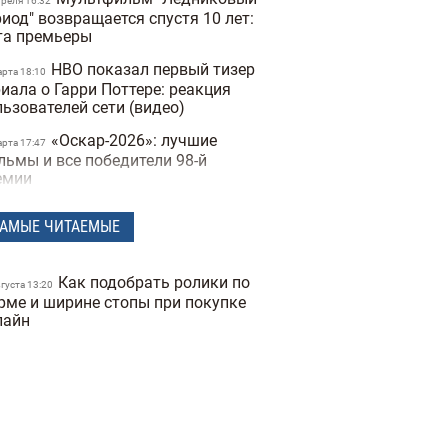
преля 16:32
иод" возвращается спустя 10 лет:
та премьеры
HBO показал первый тизер
арта 18:10
иала о Гарри Поттере: реакция
льзователей сети (видео)
«Оскар-2026»: лучшие
арта 17:47
льмы и все победители 98-й
емии
В Украине экранизируют
нваря 17:56
АМЫЕ ЧИТАЕМЫЕ
льтовую книгу «Тореадоры из
сюковки» за €2,5 млн
Российский диктатор
Как подобрать ролики по
екабря 18:34
вгуста 13:20
тин появился в новой серии
рме и ширине стопы при покупке
льтфильма «Простоквашино»
лайн
Два украинских фильма
екабря 16:29
пали в шорт-лист премии
кар-2026" (видео)
Лучшее кино года:
екабря 16:59
ъявлены номинанты на «Золотой