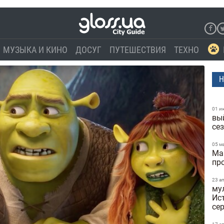
МУЗЫКА И КИНО
ДОСУГ
ПУТЕШЕСТВИЯ
ТЕХНО
Н
01 и
вы
се
05 м
Ма
пр
23 а
му
Ист
се