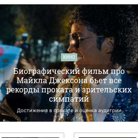
КИНО
Биографический фильм про
Майкла Джексона бьет все
рекорды проката и зрительских
симпатий
Достижения в прокате и оценка аудитрии