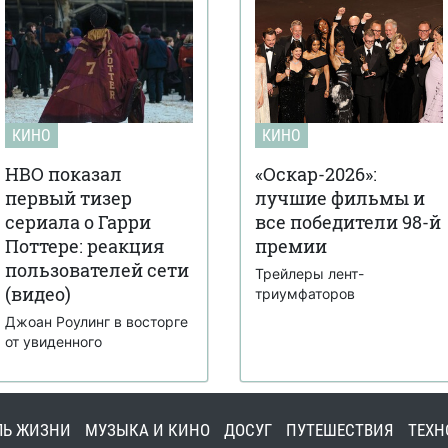
КИНО
КИНО
HBO показал
«Оскар-2026»:
первый тизер
лучшие фильмы и
сериала о Гарри
все победители 98-й
Поттере: реакция
премии
пользователей сети
Трейлеры лент-
(видео)
триумфаторов
Джоан Роулинг в восторге
от увиденного
ЛЬ ЖИЗНИ
МУЗЫКА И КИНО
ДОСУГ
ПУТЕШЕСТВИЯ
ТЕХН