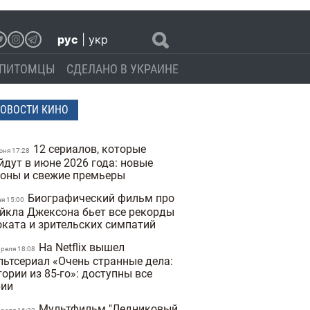
рус
|
укр
ПИТОМЦЫ
СДЕЛАНО В УКРАИНЕ
ОВОСТИ КИНО
12 сериалов, которые
юня 17:28
йдут в июне 2026 года: новые
зоны и свежие премьеры
Биографический фильм про
ая 15:00
йкла Джексона бьет все рекорды
оката и зрительских симпатий
На Netflix вышел
преля 18:08
льтсериал «Очень странные дела:
ории из 85-го»: доступны все
рии
Мультфильм "Ледниковый