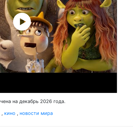
20 а
Мс
но
ми
15 а
по
да
21 и
Ne
фи
20
01 и
«П
фес
ена на декабрь 2026 года.
11 и
ко
,
кино
,
новости мира
ве