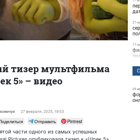
17 а
пер
да
27 м
сер
по
17 м
фи
пр
й тизер мультфильма
12 я
С
ку
ек 5» – видео
Ва
19 д
05 а
Пу
фо
му
он
расимчук
27 февраля, 2025, 19:53
19 д
по
Поделиться
Отправить
Pintrest
"Ос
пятой части одного из самых успешных
09 д
об
al Pictures опубликовала тизер к «Шрек 5».