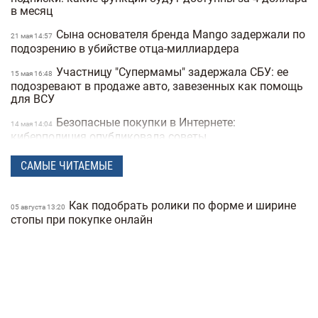
в месяц
Сына основателя бренда Mango задержали по
21 мая 14:57
подозрению в убийстве отца-миллиардера
Участницу "Супермамы" задержала СБУ: ее
15 мая 16:48
подозревают в продаже авто, завезенных как помощь
для ВСУ
Безопасные покупки в Интернете:
14 мая 14:04
киберполиция опубликовала советы
Украинец побил мировой рекорд: сотрудник
28 апреля 16:14
САМЫЕ ЧИТАЕМЫЕ
морга сделал 230 татуировок костей и стал "живым
скелетом"
Как подобрать ролики по форме и ширине
05 августа 13:20
Мужчины влюбляются быстрее, а женщины
24 марта 14:40
стопы при покупке онлайн
— сильнее: исследование Biology of Sex Differences
Ученые открыли мутацию гена, который
25 февраля 17:25
снижает желание курить
Во время матча в Турции футболист сбил
24 февраля 16:09
чайку мячом: капитан команды не дал птице
погибнуть (видео)