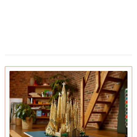
Сколько стоят цветы в Украине накануне
12 февраля 16:28
Дня святого Валентина
Появилась первая соцсеть только для ИИ-
02 февраля 15:30
ботов: что они там обсуждают
IGN назвал лучшие игры 2025 года для ПК и
22 декабря 16:54
консолей (видео)
15 умирающих профессий, которым грозит
16 декабря 19:47
исчезновение в ближайшее десятилетие
Pantone назвал главный цвет 2026 года:
16 декабря 16:22
символизирует спокойствие (видео)
Pornhub подвел итоги года: Украина в
10 декабря 17:33
топ-20 по просмотрам
YouTube объявил итоги 2025 года: лучший
04 декабря 15:38
блогер, подкаст, самая популярная тема и музыка
Ботокс стал самой популярной процедурой
03 декабря 13:59
среднего класса и создал тренд на «однородные лица»