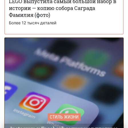
LEGO выпустила самый большой набор в
истории — копию собора Саграда
У средневековых крестьян было больше
27 ноября 15:51
отпусков, чем у людей в 2025 году, — историки
Фамилия (фото)
Более 12 тысяч деталей
СТИЛЬ ЖИЗНИ