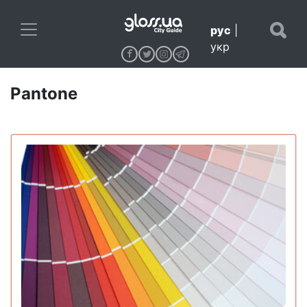
рус
|
укр
Pantone