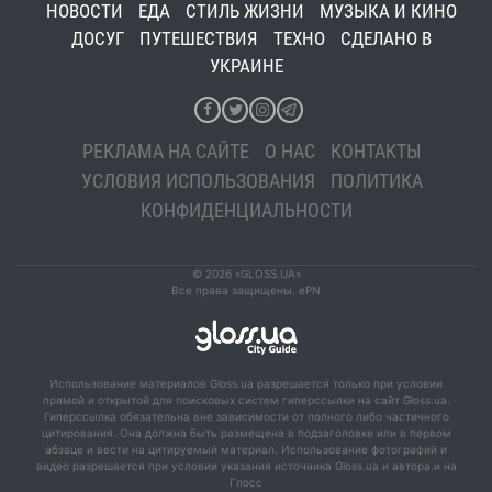
НОВОСТИ
ЕДА
СТИЛЬ ЖИЗНИ
МУЗЫКА И КИНО
ДОСУГ
ПУТЕШЕСТВИЯ
ТЕХНО
СДЕЛАНО В
УКРАИНЕ
РЕКЛАМА НА САЙТЕ
О НАС
КОНТАКТЫ
УСЛОВИЯ ИСПОЛЬЗОВАНИЯ
ПОЛИТИКА
КОНФИДЕНЦИАЛЬНОСТИ
© 2026 «GLOSS.UA»
Все права защищены. ePN
Использование материалов Gloss.ua разрешается только при условии
прямой и открытой для поисковых систем гиперссылки на сайт Gloss.ua.
Гиперссылка обязательна вне зависимости от полного либо частичного
цитирования. Она должна быть размещена в подзаголовке или в первом
абзаце и вести на цитируемый материал. Использование фотографий и
видео разрешается при условии указания источника Gloss.ua и автора.и на
Глосс