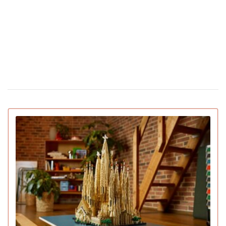
Сколько стоят цветы в Украине накануне
12 февраля 16:28
Дня святого Валентина
Появилась первая соцсеть только для ИИ-
02 февраля 15:30
ботов: что они там обсуждают
IGN назвал лучшие игры 2025 года для ПК и
22 декабря 16:54
консолей (видео)
15 умирающих профессий, которым грозит
16 декабря 19:47
исчезновение в ближайшее десятилетие
Pantone назвал главный цвет 2026 года:
16 декабря 16:22
символизирует спокойствие (видео)
Pornhub подвел итоги года: Украина в топ-20 по
17:33
просмотрам
YouTube объявил итоги 2025 года: лучший
04 декабря 15:38
блогер, подкаст, самая популярная тема и музыка
Ботокс стал самой популярной процедурой
03 декабря 13:59
среднего класса и создал тренд на «однородные лица»