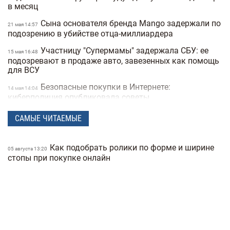
в месяц
Сына основателя бренда Mango задержали по
21 мая 14:57
подозрению в убийстве отца-миллиардера
Участницу "Супермамы" задержала СБУ: ее
15 мая 16:48
подозревают в продаже авто, завезенных как помощь
для ВСУ
Безопасные покупки в Интернете:
14 мая 14:04
киберполиция опубликовала советы
Украинец побил мировой рекорд: сотрудник
28 апреля 16:14
САМЫЕ ЧИТАЕМЫЕ
морга сделал 230 татуировок костей и стал "живым
скелетом"
Как подобрать ролики по форме и ширине
05 августа 13:20
Мужчины влюбляются быстрее, а женщины
24 марта 14:40
стопы при покупке онлайн
— сильнее: исследование Biology of Sex Differences
Ученые открыли мутацию гена, который
25 февраля 17:25
снижает желание курить
Во время матча в Турции футболист сбил
24 февраля 16:09
чайку мячом: капитан команды не дал птице
погибнуть (видео)