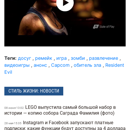
Теги:
досуг
,
ремейк
,
игра
,
зомби
,
развлечение
,
видеоигры
,
анонс
,
Capcom
,
обитель зла
,
Resident
Evil
СТИЛЬ ЖИЗНИ: НОВОСТИ
LEGO выпустила самый большой набор в
08 июня 13:02
истории — копию собора Саграда Фамилия (фото)
Instagram и Facebook запускают платные
28 мая 15:35
подписки: какие функции будут доступны за 4 доллара