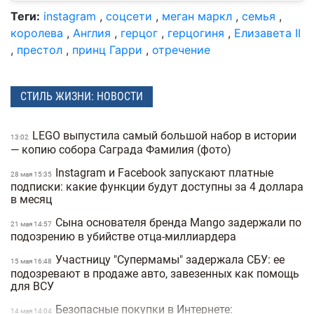
Теги:
instagram
,
соцсети
,
меган маркл
,
семья
,
королева
,
Англия
,
герцог
,
герцогиня
,
Елизавета II
,
престол
,
принц Гарри
,
отречение
СТИЛЬ ЖИЗНИ: НОВОСТИ
LEGO выпустила самый большой набор в истории
13:02
— копию собора Саграда Фамилия (фото)
Instagram и Facebook запускают платные
28 мая 15:35
подписки: какие функции будут доступны за 4 доллара
в месяц
Сына основателя бренда Mango задержали по
21 мая 14:57
подозрению в убийстве отца-миллиардера
Участницу "Супермамы" задержала СБУ: ее
15 мая 16:48
подозревают в продаже авто, завезенных как помощь
для ВСУ
Безопасные покупки в Интернете:
14 мая 14:04