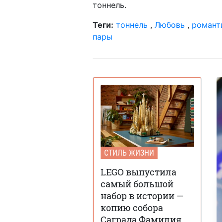
тоннель.
Теги:
тоннель
,
Любовь
,
романт
пары
СТИЛЬ ЖИЗНИ
LEGO выпустила
самый большой
набор в истории —
копию собора
Саграда Фамилия