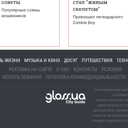
советы
стал "живым
скелетом"
Популярные схемы
мошенников
Превзошел легендарного
Zombie Boy
ЛЬ ЖИЗНИ
МУЗЫКА И КИНО
ДОСУГ
ПУТЕШЕСТВИЯ
ТЕХН
РЕКЛАМА НА САЙТЕ
О НАС
КОНТАКТЫ
УСЛОВИЯ
ИСПОЛЬЗОВАНИЯ
ПОЛИТИКА КОНФИДЕНЦИАЛЬНОСТИ
Использование мате
условии 
гиперссылки на са
зависимости от п
должна быть размещ
и вести на цитируе
и видео разрешается 