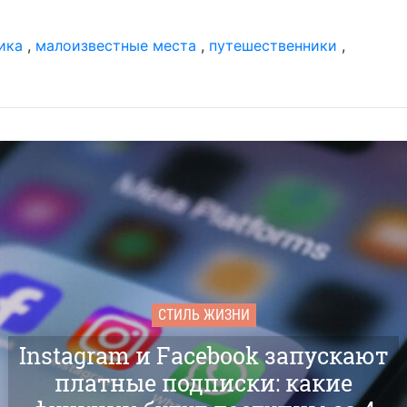
04 д
202
ика
,
малоизвестные места
,
путешественники
,
са
03 д
по
кла
«о
01 д
го
ст
ин
28 н
10
из
СТИЛЬ ЖИЗНИ
27 н
бы
в 2
Instagram и Facebook запускают
платные подписки: какие