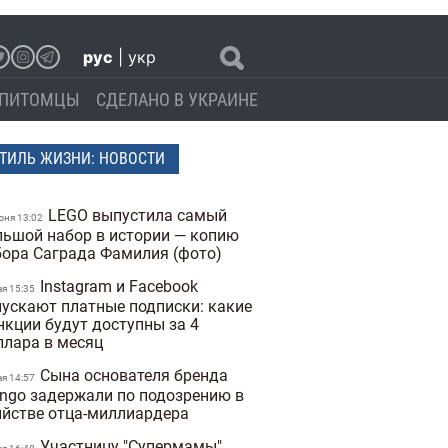
рус
|
укр
ПИТОМЦЫ
СДЕЛАНО В УКРАИНЕ
ТИЛЬ ЖИЗНИ: НОВОСТИ
LEGO выпустила самый
юня 13:02
льшой набор в истории — копию
бора Саграда Фамилия (фото)
Instagram и Facebook
ая 15:35
пускают платные подписки: какие
нкции будут доступны за 4
ллара в месяц
Сына основателя бренда
ая 14:57
ngo задержали по подозрению в
ийстве отца-миллиардера
Участницу "Супермамы"