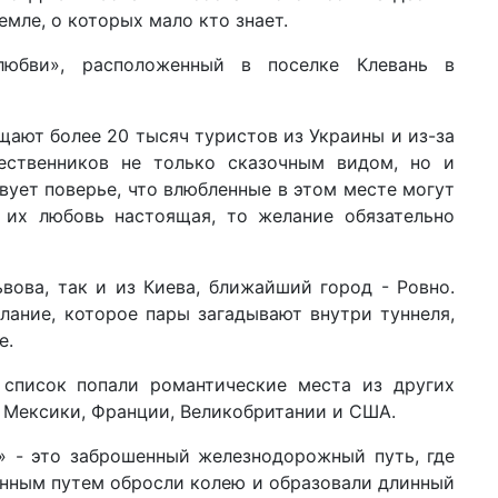
по
мле, о которых мало кто знает.
12 ф
любви», расположенный в поселке Клевань в
Ук
Ва
щают более 20 тысяч туристов из Украины и из-за
02 ф
соц
ественников не только сказочным видом, но и
он
ует поверье, что влюбленные в этом месте могут
 их любовь настоящая, то желание обязательно
22 д
202
вова, так и из Киева, ближайший город - Ровно.
16 д
ко
елание, которое пары загадывают внутри туннеля,
бл
е.
16 д
 список попали романтические места из других
цв
, Мексики, Франции, Великобритании и США.
сп
10 д
» - это заброшенный железнодорожный путь, где
год
енным путем обросли колею и образовали длинный
пр