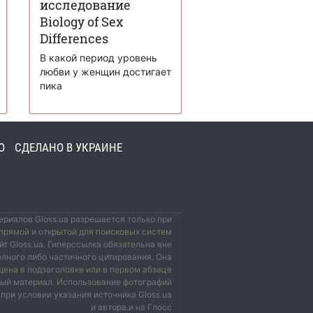
исследование
Biology of Sex
Differences
В какой период уровень
любви у женщин достигает
пика
О
СДЕЛАНО В УКРАИНЕ
риалов Gloss.ua разрешается только при
прямой и открытой для поисковых систем
йт Gloss.ua. Гиперссылка обязательна вне
олного либо частичного цитирования. Она
ена в подзаголовке или в первом абзаце
мый материал. Использование фотографий
при условии указания источника Gloss.ua
и автора.и на Глосс