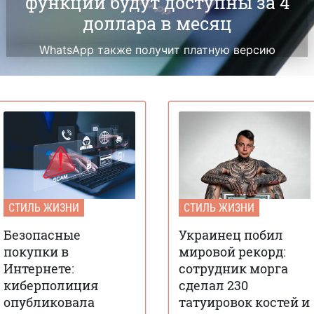
функции будут доступны за 4
доллара в месяц
WhatsApp также получит платную версию
СТИЛЬ ЖИЗНИ
СТИЛЬ ЖИЗНИ
Безопасные
Украинец побил
покупки в
мировой рекорд:
Интернете:
сотрудник морга
киберполиция
сделал 230
опубликовала
татуировок костей и