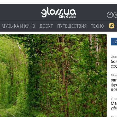
МУЗЫКА И КИНО
ДОСУГ
ПУТЕШЕСТВИЯ
ТЕХНО
С
08 и
бо
со
28 м
за
фу
до
21 м
Ma
уб