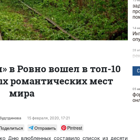
15 м
за
пр
по
14 м
Ин
оп
28 а
ре
та
» в Ровно вошел в топ-10
ск
С
х романтических мест
24 м
бы
исс
мира
05 а
фо
Dif
он
25 ф
ге
ку
будтдинова
15 февраля, 2020, 17:21
Поделиться
Отправить
Pintrest
24 ф
фу
ко Дню влюбленных составило список из десяти
ка