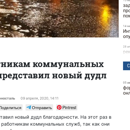
15 м
за
пр
по
14 м
Ин
оп
28 а
ре
та
отникам коммунальных
ск
С
 представил новый дудл
24 м
бы
исс
05 а
фо
Dif
он
рносталь
09 апреля, 2020, 14:11
25 ф
ге
Поделиться
Отправить
Pintrest
ку
ставил новый дудл благодарности. На этот раз в
24 ф
 работникам коммунальных служб, так как они
фу
ка