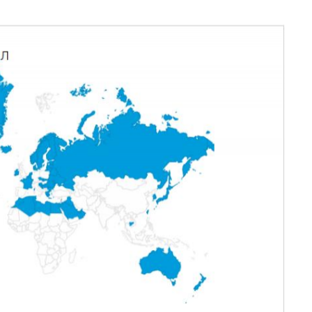
04 д
202
са
03 д
по
кла
«о
01 д
го
ст
ин
28 н
10
из
27 н
бы
в 2