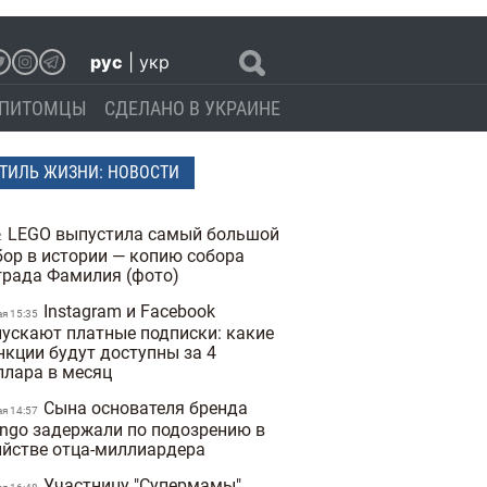
рус
|
укр
ПИТОМЦЫ
СДЕЛАНО В УКРАИНЕ
ТИЛЬ ЖИЗНИ: НОВОСТИ
LEGO выпустила самый большой
2
бор в истории — копию собора
града Фамилия (фото)
Instagram и Facebook
ая 15:35
пускают платные подписки: какие
нкции будут доступны за 4
ллара в месяц
Сына основателя бренда
ая 14:57
ngo задержали по подозрению в
ийстве отца-миллиардера
Участницу "Супермамы"