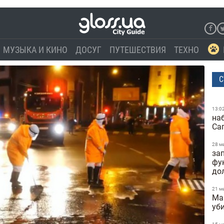
МУЗЫКА И КИНО
ДОСУГ
ПУТЕШЕСТВИЯ
ТЕХНО
С
13:0
на
Са
28 м
за
фу
до
21 м
Ma
уб