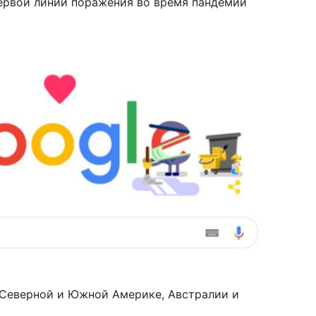
 первой линии поражения во время пандемии
по
12 ф
Ук
Ва
02 ф
соц
он
22 д
202
16 д
ко
бл
16 д
цв
сп
10 д
 Северной и Южной Америке, Австралии и
год
пр