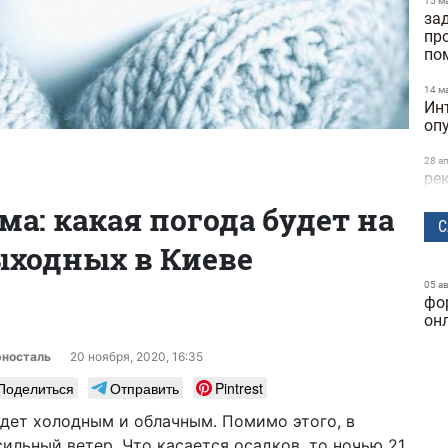
15 м
за
пр
по
14 м
Ин
оп
28 а
ре
та
ма: какая погода будет на
ск
С
ыходных в Киеве
24 м
бы
исс
05 а
фо
Dif
он
25 ф
ге
рносталь
20 ноября, 2020, 16:35
ку
Поделиться
Отправить
Pintrest
24 ф
дет холодным и облачным. Помимо этого, в
фу
ильный ветер. Что касается осадков, то ночью 21
ка