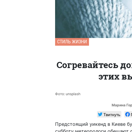
СТИЛЬ ЖИЗНИ
Согревайтесь до
этих в
Фото: unsplash
Марина Го
Твитнуть
Предстоящий уикенд в Киеве бу
субботу метеорологи обещают с