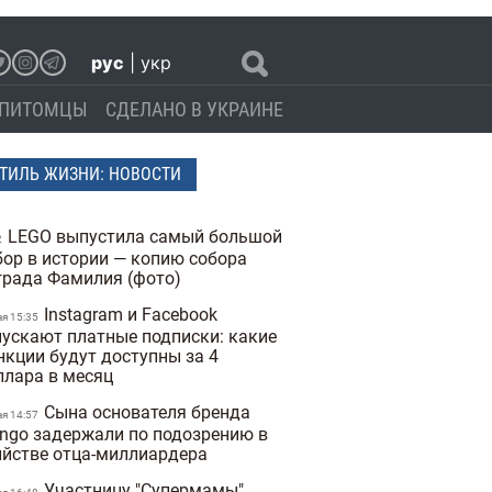
рус
|
укр
ПИТОМЦЫ
СДЕЛАНО В УКРАИНЕ
ТИЛЬ ЖИЗНИ: НОВОСТИ
LEGO выпустила самый большой
2
бор в истории — копию собора
града Фамилия (фото)
Instagram и Facebook
ая 15:35
пускают платные подписки: какие
нкции будут доступны за 4
ллара в месяц
Сына основателя бренда
ая 14:57
ngo задержали по подозрению в
ийстве отца-миллиардера
Участницу "Супермамы"