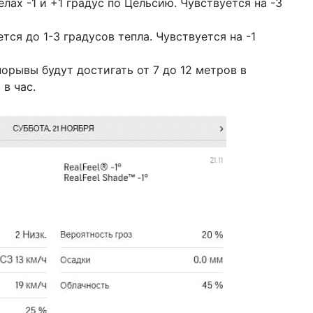
лах -1 и +1 градус по Цельсию. Чувствуется на -3
04 д
202
ся до 1-3 градусов тепла. Чувствуется на -1
са
порывы будут достигать от 7 до 12 метров в
03 д
по
в час.
кла
«о
01 д
го
ст
ин
28 н
10
из
27 н
бы
в 2