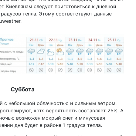
по
г. Киевлянам следует приготовиться к дневной
 градусов тепла. Этому соответствуют данные
12 ф
Ук
uweather.
Ва
02 ф
соц
он
22 д
202
16 д
ко
Суббота
бл
16 д
ой с небольшой облачностью и сильным ветром.
цв
рогнозируют, хотя вероятность составляет 25%. А
сп
 ночью возможен мокрый снег и минусовая
10 д
ении дня будет в районе 1 градуса тепла.
год
пр