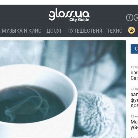
МУЗЫКА И КИНО
ДОСУГ
ПУТЕШЕСТВИЯ
ТЕХНО
С
13:0
на
Са
28 м
за
фу
до
21 м
Ma
уб