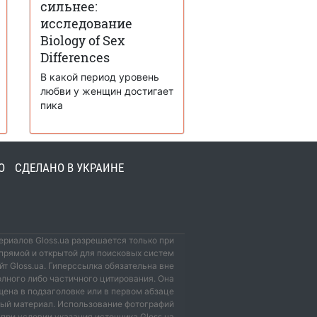
сильнее:
исследование
Biology of Sex
Differences
В какой период уровень
любви у женщин достигает
пика
О
СДЕЛАНО В УКРАИНЕ
риалов Gloss.ua разрешается только при
прямой и открытой для поисковых систем
йт Gloss.ua. Гиперссылка обязательна вне
олного либо частичного цитирования. Она
ена в подзаголовке или в первом абзаце
мый материал. Использование фотографий
при условии указания источника Gloss.ua