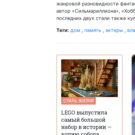
жанровой разновидности фантас
автор «Сильмариллиона», «Хобб
последних двух стали также ку
Теги:
дом
,
память
,
актеры
,
вл
СТИЛЬ ЖИЗНИ
LEGO выпустила
самый большой
набор в истории —
копию собора