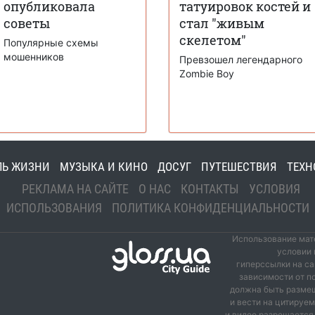
опубликовала
татуировок костей и
советы
стал "живым
скелетом"
Популярные схемы
мошенников
Превзошел легендарного
Zombie Boy
ЛЬ ЖИЗНИ
МУЗЫКА И КИНО
ДОСУГ
ПУТЕШЕСТВИЯ
ТЕХН
РЕКЛАМА НА САЙТЕ
О НАС
КОНТАКТЫ
УСЛОВИЯ
ИСПОЛЬЗОВАНИЯ
ПОЛИТИКА КОНФИДЕНЦИАЛЬНОСТИ
Использование мате
условии 
гиперссылки на са
зависимости от п
должна быть размещ
и вести на цитируе
и видео разрешается 