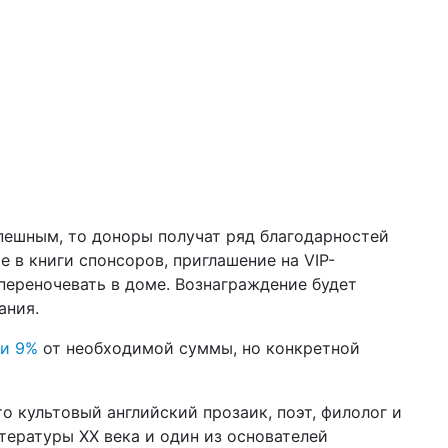
04 д
202
са
03 д
по
кла
«о
01 д
го
ст
пешным, то доноры получат ряд благодарностей
ин
е в книги спонсоров, приглашение на VIP-
28 н
ереночевать в доме. Вознаграждение будет
10
ания.
из
ли 9%
от необходимой суммы, но конкретной
27 н
бы
в 2
о культовый английский прозаик, поэт, филолог и
тературы XX века и один из основателей