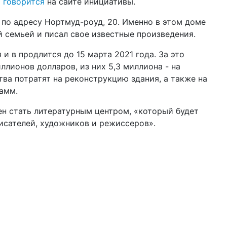
м
говорится
на сайте инициативы.
по
 по адресу Нортмуд-роуд, 20. Именно в этом доме
12 ф
й семьей и писал свое известные произведения.
Ук
Ва
 и в продлится до 15 марта 2021 года. За это
02 ф
лионов долларов, из них 5,3 миллиона - на
соц
тва потратят на реконструкцию здания, а также на
он
амм.
22 д
202
ен стать литературным центром, «который будет
исателей, художников и режиссеров».
16 д
ко
бл
16 д
цв
сп
10 д
год
пр