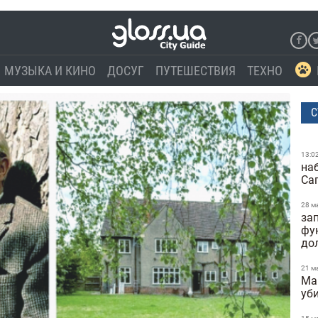
МУЗЫКА И КИНО
ДОСУГ
ПУТЕШЕСТВИЯ
ТЕХНО
С
13:0
на
Са
28 м
за
фу
до
21 м
Ma
уб