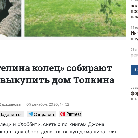
15 м
за
пр
по
14 м
Ин
оп
28 а
ре
та
елина колец» собирают
ск
С
 выкупить дом Толкина
24 м
бы
исс
05 а
фо
Dif
он
будтдинова
05 декабря, 2020, 14:52
25 ф
ге
Поделиться
Отправить
Pintrest
ку
лец» и «Хоббит», снятых по книгам Джона
24 ф
thmoor для сбора денег на выкуп дома писателя
фу
ка