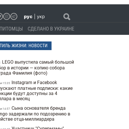
рус
|
укр
ПИТОМЦЫ
СДЕЛАНО В УКРАИНЕ
ТИЛЬ ЖИЗНИ: НОВОСТИ
LEGO выпустила самый большой
2
бор в истории — копию собора
града Фамилия (фото)
Instagram и Facebook
ая 15:35
пускают платные подписки: какие
нкции будут доступны за 4
ллара в месяц
Сына основателя бренда
ая 14:57
ngo задержали по подозрению в
ийстве отца-миллиардера
Участницу "Супермамы"