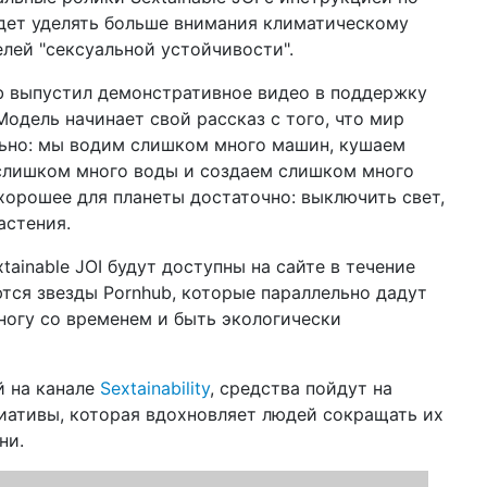
по
удет уделять больше внимания климатическому
елей "сексуальной устойчивости".
12 ф
Ук
b выпустил демонстративное видео в поддержку
Ва
одель начинает свой рассказ с того, что мир
02 ф
ально: мы водим слишком много машин, кушаем
соц
 слишком много воды и создаем слишком много
он
 хорошее для планеты достаточно: выключить свет,
22 д
астения.
202
ainable JOI будут доступны на сайте в течение
16 д
ются звезды Pornhub, которые параллельно дадут
ко
 ногу со временем и быть экологически
бл
16 д
цв
й на канале
Sextainability
, средства пойдут на
сп
иативы, которая вдохновляет людей сокращать их
ни.
10 д
год
пр