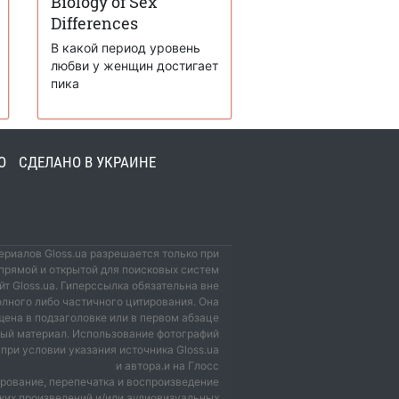
Biology of Sex
Differences
В какой период уровень
любви у женщин достигает
пика
О
СДЕЛАНО В УКРАИНЕ
риалов Gloss.ua разрешается только при
прямой и открытой для поисковых систем
йт Gloss.ua. Гиперссылка обязательна вне
олного либо частичного цитирования. Она
ена в подзаголовке или в первом абзаце
мый материал. Использование фотографий
при условии указания источника Gloss.ua
и автора.и на Глосс
рование, перепечатка и воспроизведение
ких произведений и/или аудиовизуальных