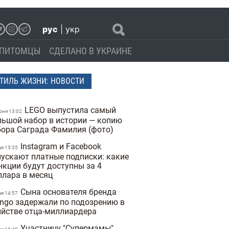
рус
|
укр
ПИТОМЦЫ
СДЕЛАНО В УКРАИНЕ
ТИЛЬ ЖИЗНИ: НОВОСТИ
LEGO выпустила самый
юня 13:02
льшой набор в истории — копию
бора Саграда Фамилия (фото)
Instagram и Facebook
ая 15:35
пускают платные подписки: какие
нкции будут доступны за 4
ллара в месяц
Сына основателя бренда
ая 14:57
ngo задержали по подозрению в
ийстве отца-миллиардера
Участницу "Супермамы"