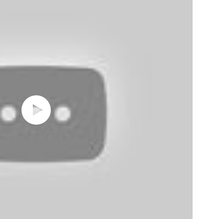
04 д
202
са
03 д
по
кла
«о
01 д
го
ст
ин
28 н
10
из
27 н
бы
в 2