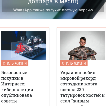
доллара в месяц
WhatsApp также получит платную версию
СТИЛЬ ЖИЗНИ
СТИЛЬ ЖИЗНИ
Безопасные
Украинец побил
покупки в
мировой рекорд:
Интернете:
сотрудник морга
киберполиция
сделал 230
опубликовала
татуировок костей и
советы
стал "живым