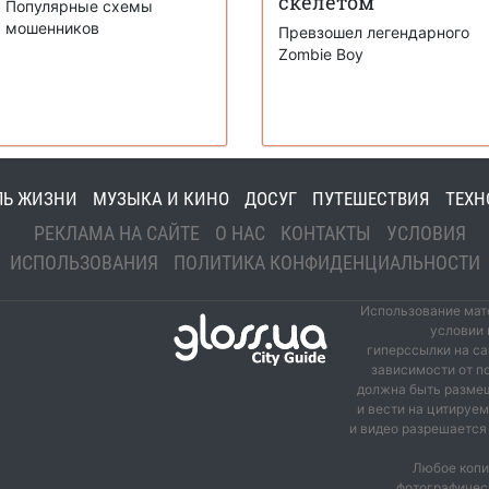
скелетом"
Популярные схемы
мошенников
Превзошел легендарного
Zombie Boy
ЛЬ ЖИЗНИ
МУЗЫКА И КИНО
ДОСУГ
ПУТЕШЕСТВИЯ
ТЕХН
РЕКЛАМА НА САЙТЕ
О НАС
КОНТАКТЫ
УСЛОВИЯ
ИСПОЛЬЗОВАНИЯ
ПОЛИТИКА КОНФИДЕНЦИАЛЬНОСТИ
Использование мате
условии 
гиперссылки на са
зависимости от п
должна быть размещ
и вести на цитируе
и видео разрешается 
Любое копи
фотографичес