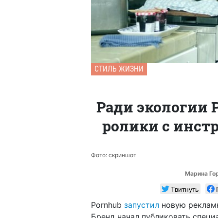
СТИЛЬ ЖИЗНИ
Ради экологии 
ролики с инст
Фото: скриншот
Марина Го
Твитнуть
Pornhub
запустил
новую рекламн
Бренд начал публиковать специа