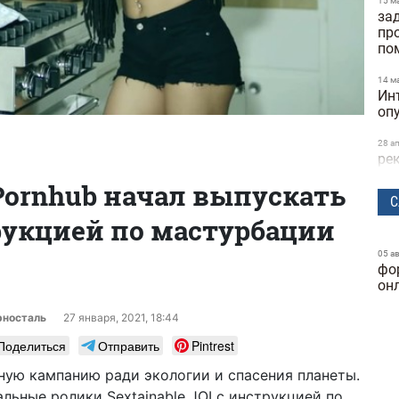
15 м
за
пр
по
14 м
Ин
оп
28 а
ре
та
Pornhub начал выпускать
ск
С
рукцией по мастурбации
24 м
бы
исс
05 а
фо
Dif
он
25 ф
ге
рносталь
27 января, 2021, 18:44
ку
Поделиться
Отправить
Pintrest
24 ф
ую кампанию ради экологии и спасения планеты.
фу
льные ролики Sextainable JOI с инструкцией по
ка