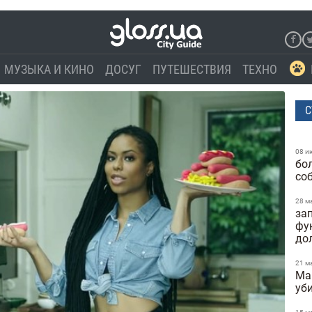
МУЗЫКА И КИНО
ДОСУГ
ПУТЕШЕСТВИЯ
ТЕХНО
С
08 и
бо
со
28 м
за
фу
до
21 м
Ma
уб