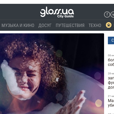
МУЗЫКА И КИНО
ДОСУГ
ПУТЕШЕСТВИЯ
ТЕХНО
С
08 и
бо
со
28 м
за
фу
до
21 м
Ma
уб