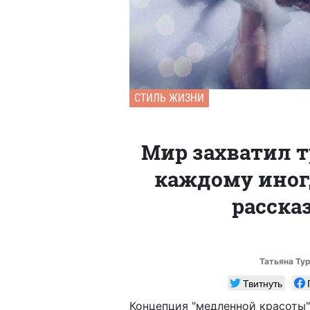
СТИЛЬ ЖИЗНИ
Мир захватил т
каждому иногд
расска
Татьяна Ту
Твитнуть
Концепция "медленной красоты" 