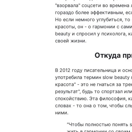
"взорвала" соцсети во времена 
гораздо более эффективным, ес
Но если немного углубиться, то
красоты, он - о гармонии с сам
beauty и спросил у психолога, 
своей жизни.
Откуда пр
В 2012 году писательница и ос
употребила термин slow beauty 
красота" - это не гнаться за т
результат", будь то спортзал и
спокойствию. Эта философия, ка
словах - то она о том, чтобы с
ними.
"Чтобы полностью понять s
жить в гармонии со своим 