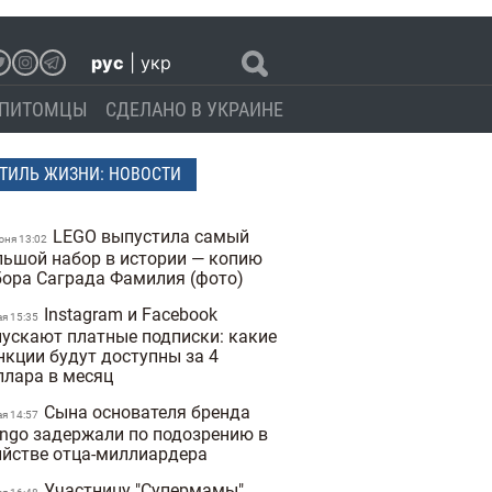
рус
|
укр
ПИТОМЦЫ
СДЕЛАНО В УКРАИНЕ
ТИЛЬ ЖИЗНИ: НОВОСТИ
LEGO выпустила самый
юня 13:02
льшой набор в истории — копию
бора Саграда Фамилия (фото)
Instagram и Facebook
ая 15:35
пускают платные подписки: какие
нкции будут доступны за 4
ллара в месяц
Сына основателя бренда
ая 14:57
ngo задержали по подозрению в
ийстве отца-миллиардера
Участницу "Супермамы"