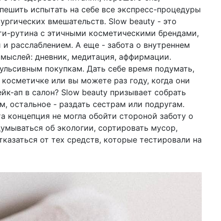
спешить испытать на себе все экспресс-процедуры
рургических вмешательств. Slow beauty - это
и-рутина с этичными косметическими брендами,
 и расслаблением. А еще - забота о внутреннем
мыслей: дневник, медитация, аффирмации.
пульсивным покупкам. Дать себе время подумать,
 косметичке или вы можете раз году, когда они
ейк-ап в салон? Slow beauty призывает собрать
, остальное - раздать сестрам или подругам.
та концепция не могла обойти стороной заботу о
думываться об экологии, сортировать мусор,
казаться от тех средств, которые тестировали на