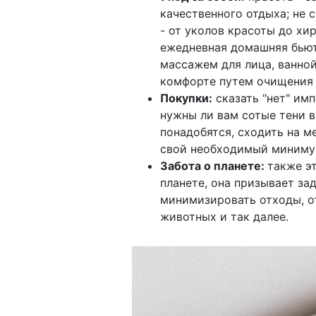
качественного отдыха; не 
- от уколов красоты до хи
ежедневная домашняя бьют
массажем для лица, ванной
комфорте путем очищения 
Покупки:
сказать "нет" им
нужны ли вам сотые тени в
понадобятся, сходить на м
свой необходимый минимум
Забота о планете:
также э
планете, она призывает за
минимизировать отходы, от
животных и так далее.