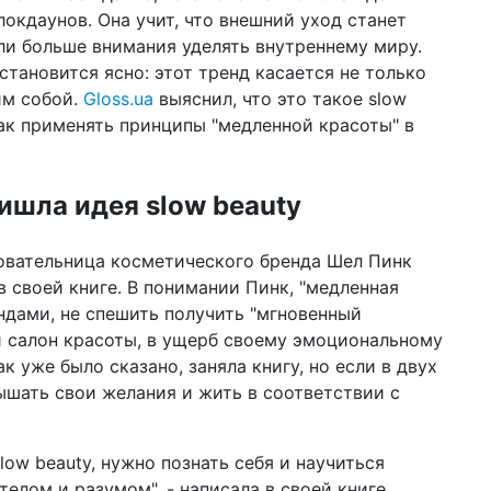
по
локдаунов. Она учит, что внешний уход станет
ли больше внимания уделять внутреннему миру.
12 ф
 становится ясно: этот тренд касается не только
Ук
Ва
им собой.
Gloss.ua
выяснил, что это такое slow
как применять принципы "медленной красоты" в
02 ф
соц
он
ишла идея slow beauty
22 д
202
новательница косметического бренда Шел Пинк
в своей книге. В понимании Пинк, "медленная
16 д
ко
рендами, не спешить получить "мгновенный
бл
ли салон красоты, в ущерб своему эмоциональному
к уже было сказано, заняла книгу, но если в двух
16 д
цв
лышать свои желания и жить в соответствии с
сп
10 д
low beauty, нужно познать себя и научиться
год
пр
телом и разумом", - написала в своей книге