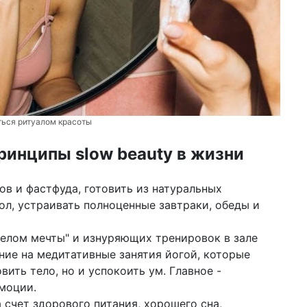
иться ритуалом красоты
ринципы slow beauty в жизни
ов и фастфуда, готовить из натуральных
ол, устраивать полноценные завтраки, обеды и
телом мечты" и изнуряющих тренировок в зале
ние на медитативные занятия йогой, которые
ить тело, но и успокоить ум. Главное -
моции.
а счет здорового питания, хорошего сна,