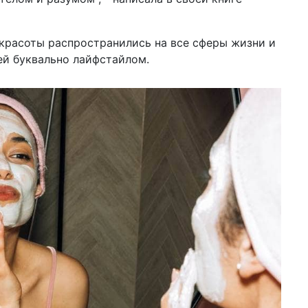
04 д
202
красоты распространились на все сферы жизни и
са
ей буквально лайфстайлом.
03 д
по
кла
«о
01 д
го
ст
ин
28 н
10
из
27 н
бы
в 2