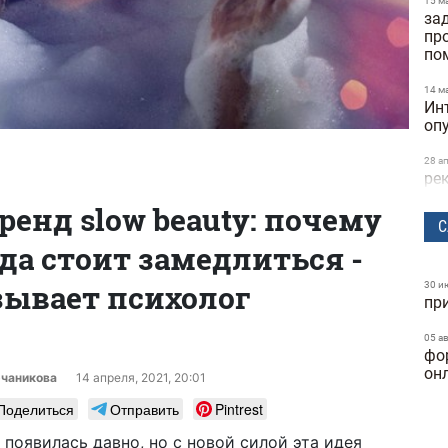
15 м
за
пр
по
14 м
Ин
оп
28 а
ре
та
ренд slow beauty: почему
ск
С
а стоит замедлиться -
24 м
бы
исс
зывает психолог
30 и
пр
Dif
05 а
25 ф
фо
ге
он
ку
рчаникова
14 апреля, 2021, 20:01
Поделиться
Отправить
Pintrest
24 ф
фу
появилась давно, но с новой силой эта идея
ка