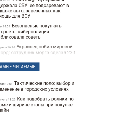
ая 16:48
держала СБУ: ее подозревают в
одаже авто, завезенных как
мощь для ВСУ
Безопасные покупки в
ая 14:04
тернете: киберполиция
убликовала советы
Украинец побил мировой
преля 16:14
корд: сотрудник морга сделал 230
туировок костей и стал "живым
елетом"
АМЫЕ ЧИТАЕМЫЕ
Мужчины влюбляются
арта 14:40
стрее, а женщины — сильнее:
Тактические поло: выбор и
ледование Biology of Sex
юля 10:51
именение в городских условиях
ferences
Как подобрать ролики по
Ученые открыли мутацию
вгуста 13:20
евраля 17:25
рме и ширине стопы при покупке
на, который снижает желание
лайн
рить
Во время матча в Турции
евраля 16:09
тболист сбил чайку мячом:
питан команды не дал птице