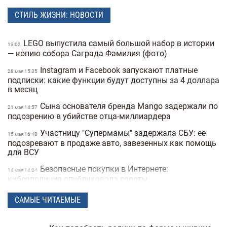
СТИЛЬ ЖИЗНИ: НОВОСТИ
LEGO выпустила самый большой набор в истории
13:02
— копию собора Саграда Фамилия (фото)
Instagram и Facebook запускают платные
28 мая 15:35
подписки: какие функции будут доступны за 4 доллара
в месяц
Сына основателя бренда Mango задержали по
21 мая 14:57
подозрению в убийстве отца-миллиардера
Участницу "Супермамы" задержала СБУ: ее
15 мая 16:48
подозревают в продаже авто, завезенных как помощь
для ВСУ
Безопасные покупки в Интернете:
14 мая 14:04
киберполиция опубликовала советы
Украинец побил мировой рекорд: сотрудник
28 апреля 16:14
САМЫЕ ЧИТАЕМЫЕ
морга сделал 230 татуировок костей и стал "живым
скелетом"