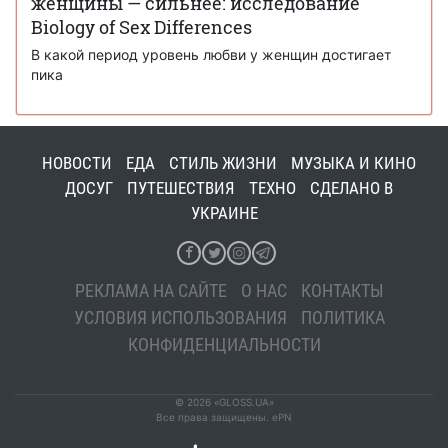
женщины — сильнее: исследование
Biology of Sex Differences
В какой период уровень любви у женщин достигает
пика
НОВОСТИ
ЕДА
СТИЛЬ ЖИЗНИ
МУЗЫКА И КИНО
ДОСУГ
ПУТЕШЕСТВИЯ
ТЕХНО
СДЕЛАНО В
УКРАИНЕ
РЕКЛАМА НА САЙТЕ
О НАС
КОНТАКТЫ
УСЛОВИЯ ИСПОЛЬЗОВАНИЯ
ПОЛИТИКА
КОНФИДЕНЦИАЛЬНОСТИ
© 2026 «GLOSS.UA»
Все права защищены. ePN