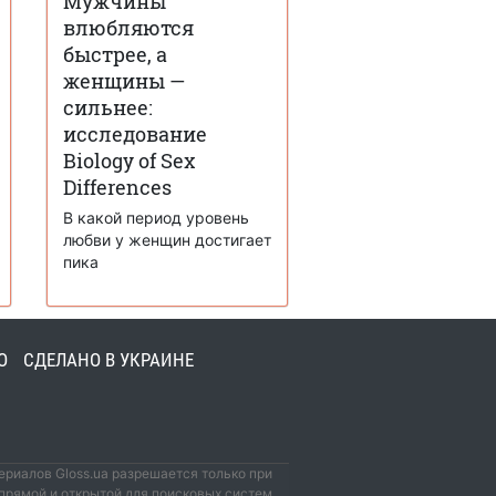
Мужчины
влюбляются
быстрее, а
женщины —
сильнее:
исследование
Biology of Sex
Differences
В какой период уровень
любви у женщин достигает
пика
О
СДЕЛАНО В УКРАИНЕ
риалов Gloss.ua разрешается только при
прямой и открытой для поисковых систем