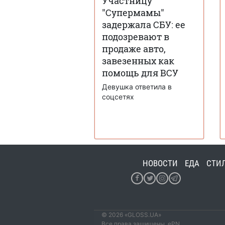
Участницу
"Супермамы"
задержала СБУ: ее
подозревают в
продаже авто,
завезенных как
помощь для ВСУ
Девушка ответила в
соцсетях
НОВОСТИ
ЕДА
СТИ
© 2026 «GLOSS.UA»
Все права защищены. ePN