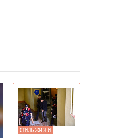
YouTube объявил итоги
екабря 15:38
5 года: лучший блогер, подкаст,
мая популярная тема и музыка
Ботокс стал самой
екабря 13:59
пулярной процедурой среднего
сса и создал тренд на
днородные лица»
Главным «словом» 2025
екабря 17:43
да стал термин, с которым
алкивался каждый человек в
тернете
Журнал Time опубликовал
оября 16:12
0 главных фото 2025 года – пять
 них сделаны в Украине
У средневековых крестьян
оября 15:51
ло больше отпусков, чем у людей
025 году, — историки
СТИЛЬ ЖИЗНИ