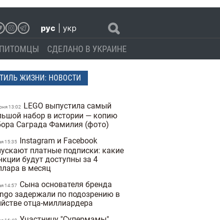
рус
|
укр
ПИТОМЦЫ
СДЕЛАНО В УКРАИНЕ
ТИЛЬ ЖИЗНИ: НОВОСТИ
LEGO выпустила самый
юня 13:02
льшой набор в истории — копию
бора Саграда Фамилия (фото)
Instagram и Facebook
ая 15:35
пускают платные подписки: какие
нкции будут доступны за 4
ллара в месяц
Сына основателя бренда
ая 14:57
ngo задержали по подозрению в
ийстве отца-миллиардера
Участницу "Супермамы"