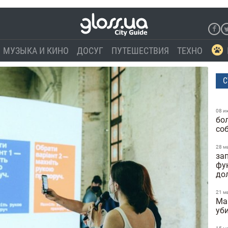
МУЗЫКА И КИНО
ДОСУГ
ПУТЕШЕСТВИЯ
ТЕХНО
С
08 и
бо
со
28 м
за
фу
до
21 м
Ma
уб