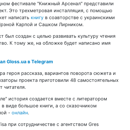
ном фестивале "Книжный Арсенал" представили
по
кт. Это трехметровая инсталляция, с помощью
12 ф
ет написать
книгу
в соавторстве с украинскими
Ук
рэной Карпой и Сашком Лирником.
Ва
т был создан с целью развивать культуру чтения
02 ф
соц
во. К тому же, на обложке будет написано имя
он
22 д
202
ал Gloss.ua в Telegram
ра героя рассказа, вариантов поворота сюжета и
16 д
изаторы проекта приготовили 48 самостоятельных
ко
бл
т читателя.
16 д
ле" история создается вместе с литератором
цв
в виде большое книги, а со сказочником
сп
пой -
онлайн
.
10 д
год
isa при сотрудничестве с агентством Gres
пр