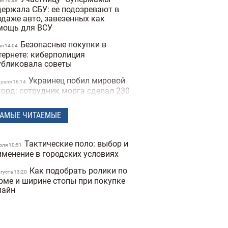
ая 16:48
держала СБУ: ее подозревают в
одаже авто, завезенных как
мощь для ВСУ
Безопасные покупки в
ая 14:04
тернете: киберполиция
убликовала советы
Украинец побил мировой
преля 16:14
корд: сотрудник морга сделал 230
туировок костей и стал "живым
елетом"
АМЫЕ ЧИТАЕМЫЕ
Мужчины влюбляются
арта 14:40
стрее, а женщины — сильнее:
Тактические поло: выбор и
ледование Biology of Sex
юля 10:51
именение в городских условиях
ferences
Как подобрать ролики по
Ученые открыли мутацию
вгуста 13:20
евраля 17:25
рме и ширине стопы при покупке
на, который снижает желание
лайн
рить
Во время матча в Турции
евраля 16:09
тболист сбил чайку мячом:
питан команды не дал птице