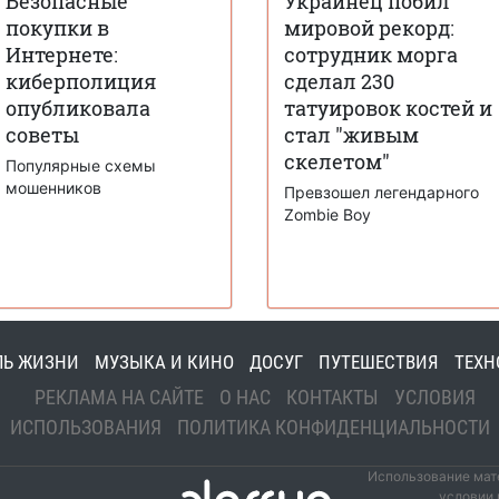
Безопасные
Украинец побил
покупки в
мировой рекорд:
Интернете:
сотрудник морга
киберполиция
сделал 230
опубликовала
татуировок костей и
советы
стал "живым
скелетом"
Популярные схемы
мошенников
Превзошел легендарного
Zombie Boy
ЛЬ ЖИЗНИ
МУЗЫКА И КИНО
ДОСУГ
ПУТЕШЕСТВИЯ
ТЕХН
РЕКЛАМА НА САЙТЕ
О НАС
КОНТАКТЫ
УСЛОВИЯ
ИСПОЛЬЗОВАНИЯ
ПОЛИТИКА КОНФИДЕНЦИАЛЬНОСТИ
Использование мате
условии 