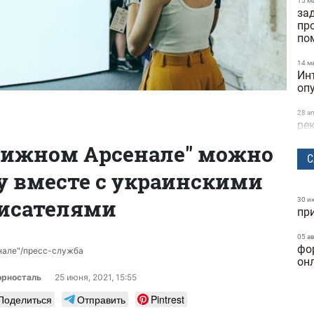
15 м
за
пр
по
14 м
Ин
оп
28 а
ре
та
Книжном Арсенале" можно
ск
С
у вместе с украинскими
24 м
бы
исс
исателями
30 и
пр
Dif
05 а
25 ф
фо
ге
енале"/пресс-служба
он
ку
орносталь
25 июня, 2021, 15:55
24 ф
Поделиться
Отправить
Pintrest
фу
ка