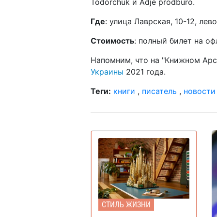
Todorchuk и Adje prodburo.
Где
: улица Лаврская, 10-12, лев
Стоимость
: полный билет на оф
Напомним, что на "Книжном Ар
Украины
2021 года.
Теги:
книги
,
писатель
,
новости
СТИЛЬ ЖИЗНИ