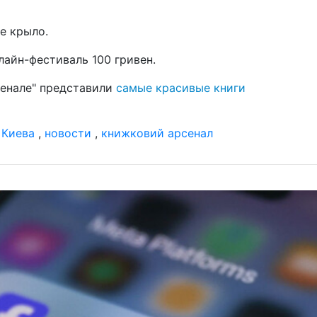
04 д
ое крыло.
202
са
лайн-фестиваль 100 гривен.
03 д
по
сенале" представили
самые красивые книги
кла
«о
 Киева
,
новости
,
книжковий арсенал
01 д
го
ст
ин
28 н
10
из
27 н
бы
в 2