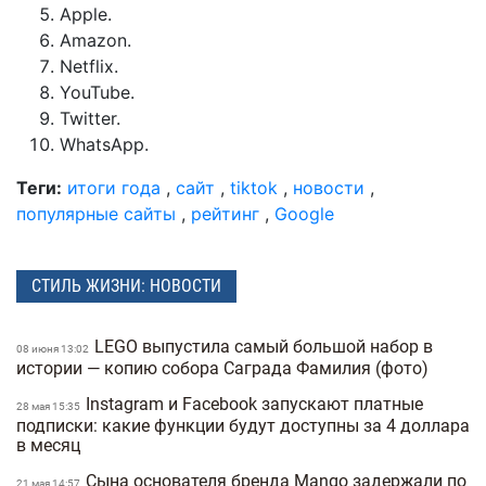
Apple.
Amazon.
Netflix.
YouTube.
Twitter.
WhatsApp.
Теги:
итоги года
,
сайт
,
tiktok
,
новости
,
популярные сайты
,
рейтинг
,
Google
СТИЛЬ ЖИЗНИ: НОВОСТИ
LEGO выпустила самый большой набор в
08 июня 13:02
истории — копию собора Саграда Фамилия (фото)
Instagram и Facebook запускают платные
28 мая 15:35
подписки: какие функции будут доступны за 4 доллара
в месяц
Сына основателя бренда Mango задержали по
21 мая 14:57