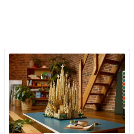
Появилась первая соцсеть только для ИИ-
02 февраля 15:30
ботов: что они там обсуждают
IGN назвал лучшие игры 2025 года для ПК и
22 декабря 16:54
консолей (видео)
15 умирающих профессий, которым грозит
16 декабря 19:47
исчезновение в ближайшее десятилетие
Pantone назвал главный цвет 2026 года:
16 декабря 16:22
символизирует спокойствие (видео)
Pornhub подвел итоги года: Украина в
10 декабря 17:33
топ-20 по просмотрам
YouTube объявил итоги 2025 года: лучший
04 декабря 15:38
блогер, подкаст, самая популярная тема и музыка
Ботокс стал самой популярной процедурой
03 декабря 13:59
среднего класса и создал тренд на «однородные лица»
Главным «словом» 2025 года стал термин, с
01 декабря 17:43
которым сталкивался каждый человек в интернете