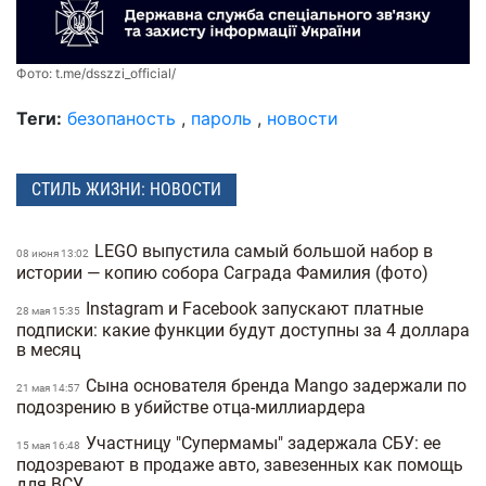
Фото:
t.me/dsszzi_official/
Теги:
безопаность
,
пароль
,
новости
СТИЛЬ ЖИЗНИ: НОВОСТИ
LEGO выпустила самый большой набор в
08 июня 13:02
истории — копию собора Саграда Фамилия (фото)
Instagram и Facebook запускают платные
28 мая 15:35
подписки: какие функции будут доступны за 4 доллара
в месяц
Сына основателя бренда Mango задержали по
21 мая 14:57
подозрению в убийстве отца-миллиардера
Участницу "Супермамы" задержала СБУ: ее
15 мая 16:48
подозревают в продаже авто, завезенных как помощь
для ВСУ