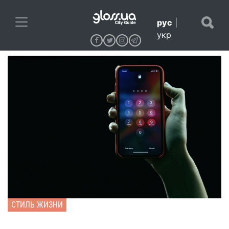
рус
|
укр
СТИЛЬ ЖИЗНИ