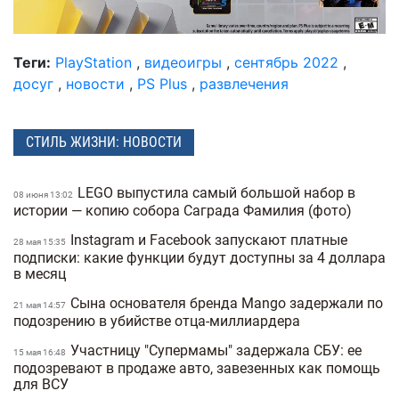
Теги:
PlayStation
,
видеоигры
,
сентябрь 2022
,
досуг
,
новости
,
PS Plus
,
развлечения
СТИЛЬ ЖИЗНИ: НОВОСТИ
LEGO выпустила самый большой набор в
08 июня 13:02
истории — копию собора Саграда Фамилия (фото)
Instagram и Facebook запускают платные
28 мая 15:35
подписки: какие функции будут доступны за 4 доллара
в месяц
Сына основателя бренда Mango задержали по
21 мая 14:57
подозрению в убийстве отца-миллиардера
Участницу "Супермамы" задержала СБУ: ее
15 мая 16:48
подозревают в продаже авто, завезенных как помощь
для ВСУ